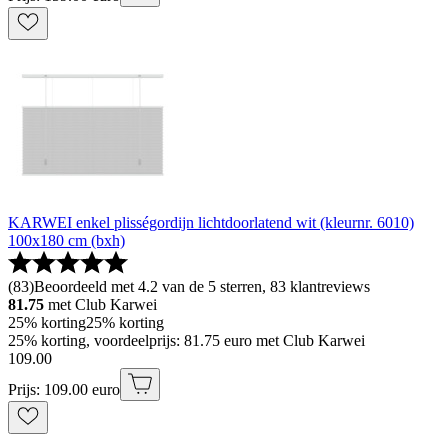
KARWEI enkel plisségordijn lichtdoorlatend wit (kleurnr. 6010)
100x180 cm (bxh)
(
83
)
Beoordeeld met 4.2 van de 5 sterren, 83 klantreviews
81.75
met Club Karwei
25% korting
25% korting
25% korting, voordeelprijs: 81.75 euro met Club Karwei
109
.
00
Prijs: 109.00 euro