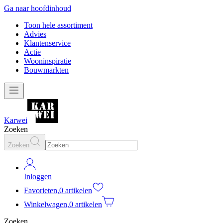
Ga naar hoofdinhoud
Toon hele assortiment
Advies
Klantenservice
Actie
Wooninspiratie
Bouwmarkten
Karwei
Zoeken
Zoeken
Inloggen
Favorieten
,
0 artikelen
Winkelwagen
,
0 artikelen
Zoeken