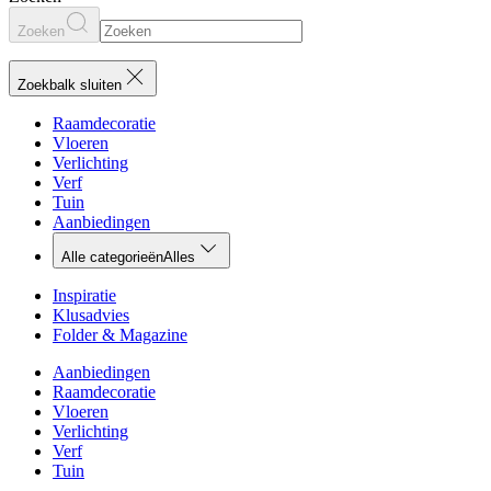
Zoeken
Zoekbalk sluiten
Raamdecoratie
Vloeren
Verlichting
Verf
Tuin
Aanbiedingen
Alle categorieën
Alles
Inspiratie
Klusadvies
Folder & Magazine
Aanbiedingen
Raamdecoratie
Vloeren
Verlichting
Verf
Tuin