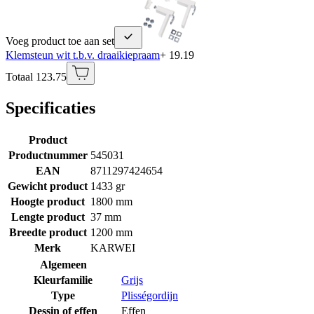
Voeg product toe aan set
Klemsteun wit t.b.v. draaikiepraam
+ 19.19
Totaal 123.75
Specificaties
Product
Productnummer
545031
EAN
8711297424654
Gewicht product
1433 gr
Hoogte product
1800 mm
Lengte product
37 mm
Breedte product
1200 mm
Merk
KARWEI
Algemeen
Kleurfamilie
Grijs
Type
Plisségordijn
Dessin of effen
Effen