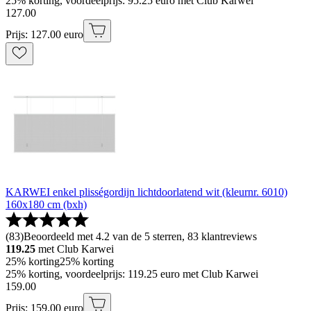
25% korting, voordeelprijs: 95.25 euro met Club Karwei
127
.
00
Prijs: 127.00 euro
KARWEI enkel plisségordijn lichtdoorlatend wit (kleurnr. 6010)
160x180 cm (bxh)
(
83
)
Beoordeeld met 4.2 van de 5 sterren, 83 klantreviews
119.25
met Club Karwei
25% korting
25% korting
25% korting, voordeelprijs: 119.25 euro met Club Karwei
159
.
00
Prijs: 159.00 euro