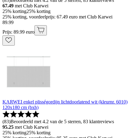
(
83
)
Beoordeeld met 4.2 van de 5 sterren, 83 klantreviews
67.49
met Club Karwei
25% korting
25% korting
25% korting, voordeelprijs: 67.49 euro met Club Karwei
89
.
99
Prijs: 89.99 euro
KARWEI enkel plisségordijn lichtdoorlatend wit (kleurnr. 6010)
120x180 cm (bxh)
(
83
)
Beoordeeld met 4.2 van de 5 sterren, 83 klantreviews
95.25
met Club Karwei
25% korting
25% korting