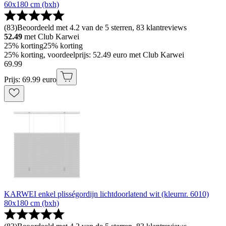
60x180 cm (bxh)
(
83
)
Beoordeeld met 4.2 van de 5 sterren, 83 klantreviews
52.49
met Club Karwei
25% korting
25% korting
25% korting, voordeelprijs: 52.49 euro met Club Karwei
69
.
99
Prijs: 69.99 euro
KARWEI enkel plisségordijn lichtdoorlatend wit (kleurnr. 6010)
80x180 cm (bxh)