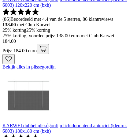
6003) 120x220 cm (bxh)
(
86
)
Beoordeeld met 4.4 van de 5 sterren, 86 klantreviews
138.00
met Club Karwei
25% korting
25% korting
25% korting, voordeelprijs: 138.00 euro met Club Karwei
184
.
00
Prijs: 184.00 euro
Bekijk alles in plisségordijn
KARWEI dubbel plisségordijn lichtdoorlatend antraciet (kleurnr.
6003) 180x180 cm (bxh)