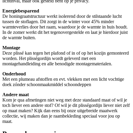
lichtinval, maar ook gesteld bent op je privacy.
Energiebesparend
De honingraatstructuur werkt isolerend door de stilstaande lucht
tussen de stoflagen. Dit zorgt in de winter voor 45% minder
warmteverlies door het raam, waardoor je de warmte in huis houdt.
In de zomer werkt dit het tegenovergestelde en laat je hierdoor juist
de warmte buiten.
Montage
Deze plissé kan tegen het plafond of in of op het kozijn gemonteerd
worden. Het plisségordijn wordt geleverd met een
montagehandleiding en alle benodigde montagematerialen.
Onderhoud
Met een plumeau afstoffen en evt. vlekken met een licht vochtige
doek zónder schoonmaakmiddel schoondeppen
Andere maat
Kom je qua afmetingen niet weg met deze standaard maat of wil je
toch liever een andere stof? Of wil je dit plisségordijn liever niet zelf
op maat maken? Kijk dan eens bij onze uitgebreide maatwerk
collectie, wij maken dan je raambekleding speciaal voor jou op
maat.