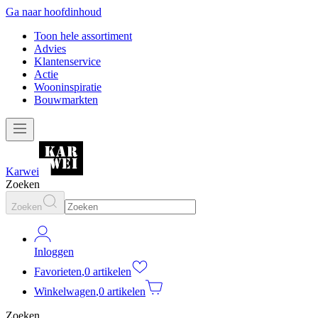
Ga naar hoofdinhoud
Toon hele assortiment
Advies
Klantenservice
Actie
Wooninspiratie
Bouwmarkten
Karwei
Zoeken
Zoeken
Inloggen
Favorieten
,
0 artikelen
Winkelwagen
,
0 artikelen
Zoeken