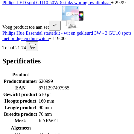
Philips LED spot GU10 50W 6 stuks warmglow dimbaar
+ 29.99
Voeg product toe aan set
Philips Hue Essential starterkit - wit en gekleurd 3W - 3 GU10 spots
met bridge en dimswitch
+ 119.00
Totaal 21.74
Specificaties
Product
Productnummer
620999
EAN
8711297497955
Gewicht product
610 gr
Hoogte product
160 mm
Lengte product
90 mm
Breedte product
76 mm
Merk
KARWEI
Algemeen