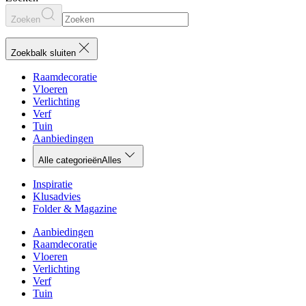
Zoeken
Zoekbalk sluiten
Raamdecoratie
Vloeren
Verlichting
Verf
Tuin
Aanbiedingen
Alle categorieën
Alles
Inspiratie
Klusadvies
Folder & Magazine
Aanbiedingen
Raamdecoratie
Vloeren
Verlichting
Verf
Tuin