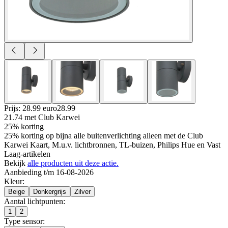
Prijs: 28.99 euro
28
.
99
21.74
met Club Karwei
25% korting
25% korting op bijna alle buitenverlichting alleen met de Club
Karwei Kaart, M.u.v. lichtbronnen, TL-buizen, Philips Hue en Vast
Laag-artikelen
Bekijk
alle producten uit deze actie.
Aanbieding t/m 16-08-2026
Kleur
:
Beige
Donkergrijs
Zilver
Aantal lichtpunten
:
1
2
Type sensor
: