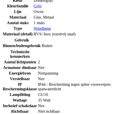
Kleur
Donkergrijs
Kleurfamilie
Grijs
Lijn
Owen
Materiaal
Glas
,
Metaal
Aantal stuks
1 stuks
Type
Wandlamp
Materiaal (detail)
RVS/ Inox (roestvrij staal)
Gebruik
Binnen/buitengebruik
Buiten
Technische
kenmerken
Aantal lichtpunten
2
Armatuur dimbaar
Nee
Energiebron
Netspanning
Verstelbaar
Nee
IP
IP44 - Bescherming tegen spitse voorwerpen;
Beschermingsklasse
spatwaterdicht
Lampfitting
GU10
Wattage
35 Watt
Inclusief schakelaar
Nee
Richtbaar
Niet richtbaar