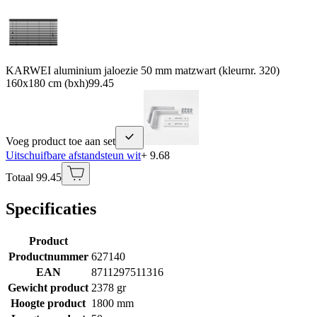
KARWEI aluminium jaloezie 50 mm matzwart (kleurnr. 320)
160x180 cm (bxh)
99.45
Voeg product toe aan set
Uitschuifbare afstandsteun wit
+ 9.68
Totaal 99.45
Specificaties
Product
Productnummer
627140
EAN
8711297511316
Gewicht product
2378 gr
Hoogte product
1800 mm