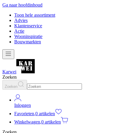
Ga naar hoofdinhoud
Toon hele assortiment
Advies
Klantenservice
Actie
Wooninspiratie
Bouwmarkten
Karwei
Zoeken
Zoeken
Inloggen
Favorieten
,
0 artikelen
Winkelwagen
,
0 artikelen
Zoeken