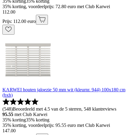
35% korting
35% korting
35% korting, voordeelprijs: 72.80 euro met Club Karwei
112
.
00
Prijs: 112.00 euro
KARWEI houten jaloezie 50 mm wit (kleurnr. 944) 100x180 cm
(bxh)
(
548
)
Beoordeeld met 4.5 van de 5 sterren, 548 klantreviews
95.55
met Club Karwei
35% korting
35% korting
35% korting, voordeelprijs: 95.55 euro met Club Karwei
147
.
00