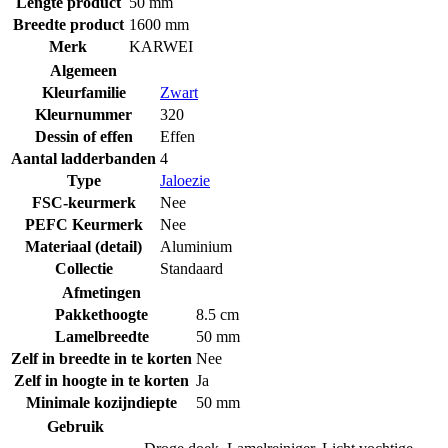
Lengte product
50 mm
Breedte product
1600 mm
Merk
KARWEI
Algemeen
Kleurfamilie
Zwart
Kleurnummer
320
Dessin of effen
Effen
Aantal ladderbanden
4
Type
Jaloezie
FSC-keurmerk
Nee
PEFC Keurmerk
Nee
Materiaal (detail)
Aluminium
Collectie
Standaard
Afmetingen
Pakkethoogte
8.5 cm
Lamelbreedte
50 mm
Zelf in breedte in te korten
Nee
Zelf in hoogte in te korten
Ja
Minimale kozijndiepte
50 mm
Gebruik