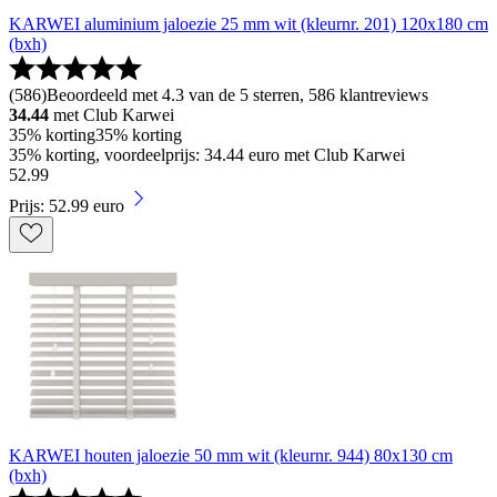
KARWEI aluminium jaloezie 25 mm wit (kleurnr. 201) 120x180 cm
(bxh)
(
586
)
Beoordeeld met 4.3 van de 5 sterren, 586 klantreviews
34.44
met Club Karwei
35% korting
35% korting
35% korting, voordeelprijs: 34.44 euro met Club Karwei
52
.
99
Prijs: 52.99 euro
KARWEI houten jaloezie 50 mm wit (kleurnr. 944) 80x130 cm
(bxh)