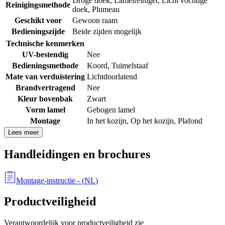
Droge doek
,
Lamelreiniger
,
Licht vochtige
Reinigingsmethode
doek
,
Plumeau
Geschikt voor
Gewoon raam
Bedieningszijde
Beide zijden mogelijk
Technische kenmerken
UV-bestendig
Nee
Bedieningsmethode
Koord
,
Tuimelstaaf
Mate van verduistering
Lichtdoorlatend
Brandvertragend
Nee
Kleur bovenbak
Zwart
Vorm lamel
Gebogen lamel
Montage
In het kozijn
,
Op het kozijn
,
Plafond
Lees meer
Handleidingen en brochures
Montage-instructie
- (
NL
)
Productveiligheid
Verantwoordelijk voor productveiligheid zie