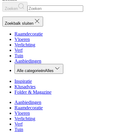
Zoeken
Zoekbalk sluiten
Raamdecoratie
Vloeren
Verlichting
Verf
Tuin
Aanbiedingen
Alle categorieën
Alles
Inspiratie
Klusadvies
Folder & Magazine
Aanbiedingen
Raamdecoratie
Vloeren
Verlichting
Verf
Tuin