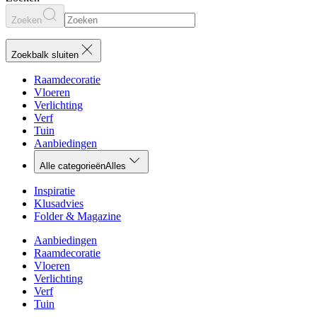
Zoeken
Zoekbalk sluiten
Raamdecoratie
Vloeren
Verlichting
Verf
Tuin
Aanbiedingen
Alle categorieën
Alles
Inspiratie
Klusadvies
Folder & Magazine
Aanbiedingen
Raamdecoratie
Vloeren
Verlichting
Verf
Tuin