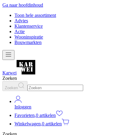
Ga naar hoofdinhoud
Toon hele assortiment
Advies
Klantenservice
Actie
Wooninspiratie
Bouwmarkten
Karwei
Zoeken
Zoeken
Inloggen
Favorieten
,
0 artikelen
Winkelwagen
,
0 artikelen
Zoeken