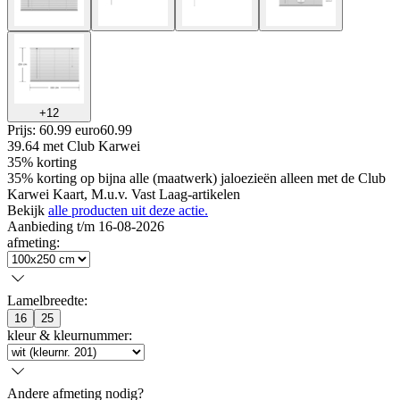
+
12
Prijs: 60.99 euro
60
.
99
39.64
met Club Karwei
35% korting
35% korting op bijna alle (maatwerk) jaloezieën alleen met de Club
Karwei Kaart, M.u.v. Vast Laag-artikelen
Bekijk
alle producten uit deze actie.
Aanbieding t/m 16-08-2026
afmeting
:
Lamelbreedte
:
16
25
kleur & kleurnummer
:
Andere afmeting nodig?