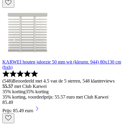
KARWEI houten jaloezie 50 mm wit (kleurnr. 944) 80x130 cm
(bxh)
(
548
)
Beoordeeld met 4.5 van de 5 sterren, 548 klantreviews
55.57
met Club Karwei
35% korting
35% korting
35% korting, voordeelprijs: 55.57 euro met Club Karwei
85
.
49
Prijs: 85.49 euro