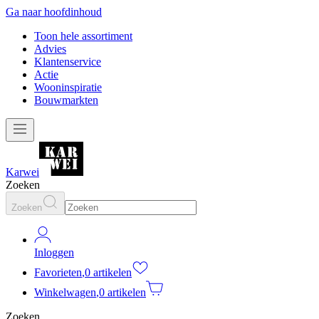
Ga naar hoofdinhoud
Toon hele assortiment
Advies
Klantenservice
Actie
Wooninspiratie
Bouwmarkten
Karwei
Zoeken
Zoeken
Inloggen
Favorieten
,
0 artikelen
Winkelwagen
,
0 artikelen
Zoeken