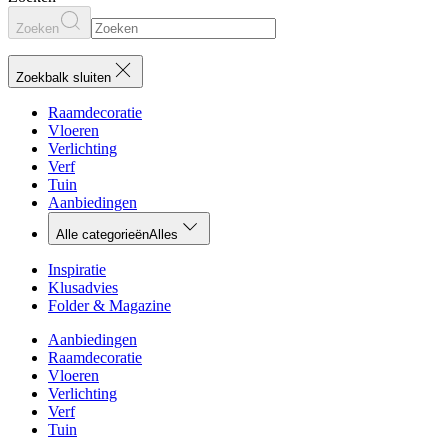
Zoeken
Zoekbalk sluiten
Raamdecoratie
Vloeren
Verlichting
Verf
Tuin
Aanbiedingen
Alle categorieën
Alles
Inspiratie
Klusadvies
Folder & Magazine
Aanbiedingen
Raamdecoratie
Vloeren
Verlichting
Verf
Tuin