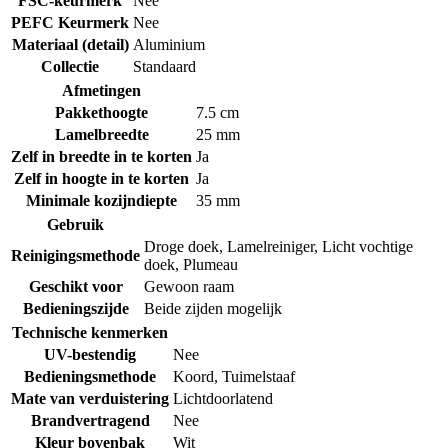
FSC-keurmerk
Nee
PEFC Keurmerk
Nee
Materiaal (detail)
Aluminium
Collectie
Standaard
Afmetingen
Pakkethoogte
7.5 cm
Lamelbreedte
25 mm
Zelf in breedte in te korten
Ja
Zelf in hoogte in te korten
Ja
Minimale kozijndiepte
35 mm
Gebruik
Droge doek
,
Lamelreiniger
,
Licht vochtige
Reinigingsmethode
doek
,
Plumeau
Geschikt voor
Gewoon raam
Bedieningszijde
Beide zijden mogelijk
Technische kenmerken
UV-bestendig
Nee
Bedieningsmethode
Koord
,
Tuimelstaaf
Mate van verduistering
Lichtdoorlatend
Brandvertragend
Nee
Kleur bovenbak
Wit