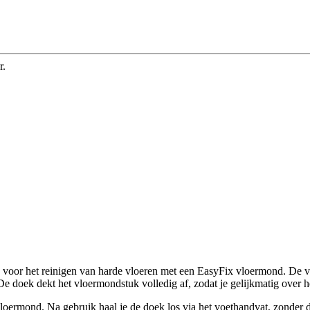
r.
 voor het reinigen van harde vloeren met een EasyFix vloermond. De v
De doek dekt het vloermondstuk volledig af, zodat je gelijkmatig over he
loermond. Na gebruik haal je de doek los via het voethandvat, zonder da