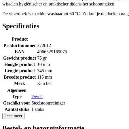
wisselen hygiënischer en praktischer tijdens het schoonmaken.
De vloerdoek is machinewasbaar tot 60 °C. Zo kun je de doeken na geb
Specificaties
Product
Productnummer
372612
EAN
4066529169075
Gewicht product
75 gr
Hoogte product
10 mm
Lengte product
345 mm
Breedte product
115 mm
Merk
Kärcher
Algemeen
Type
Dweil
Geschikt voor
Steelstoomreiniger
Aantal stuks
1 stuks
Lees meer
Bestel- en bezorginformatie