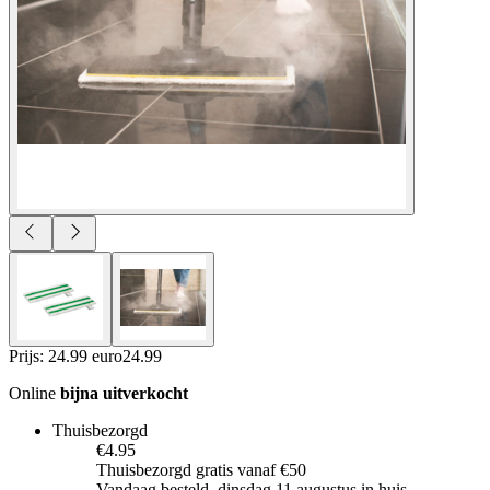
Prijs: 24.99 euro
24
.
99
Online
bijna uitverkocht
Thuisbezorgd
€4.95
Thuisbezorgd gratis vanaf €50
Vandaag besteld, dinsdag 11 augustus in huis