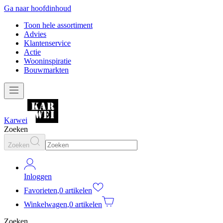
Ga naar hoofdinhoud
Toon hele assortiment
Advies
Klantenservice
Actie
Wooninspiratie
Bouwmarkten
Karwei
Zoeken
Zoeken
Inloggen
Favorieten
,
0 artikelen
Winkelwagen
,
0 artikelen
Zoeken