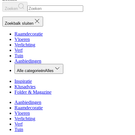
Zoeken
Zoekbalk sluiten
Raamdecoratie
Vloeren
Verlichting
Verf
Tuin
Aanbiedingen
Alle categorieën
Alles
Inspiratie
Klusadvies
Folder & Magazine
Aanbiedingen
Raamdecoratie
Vloeren
Verlichting
Verf
Tuin