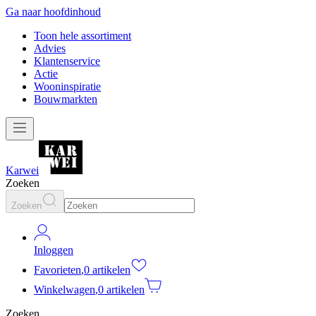
Ga naar hoofdinhoud
Toon hele assortiment
Advies
Klantenservice
Actie
Wooninspiratie
Bouwmarkten
Karwei
Zoeken
Zoeken
Inloggen
Favorieten
,
0 artikelen
Winkelwagen
,
0 artikelen
Zoeken