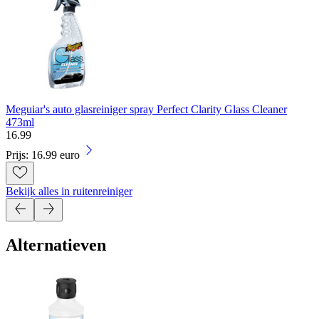
Meguiar's auto glasreiniger spray Perfect Clarity Glass Cleaner
473ml
16
.
99
Prijs: 16.99 euro
Bekijk alles in ruitenreiniger
Alternatieven