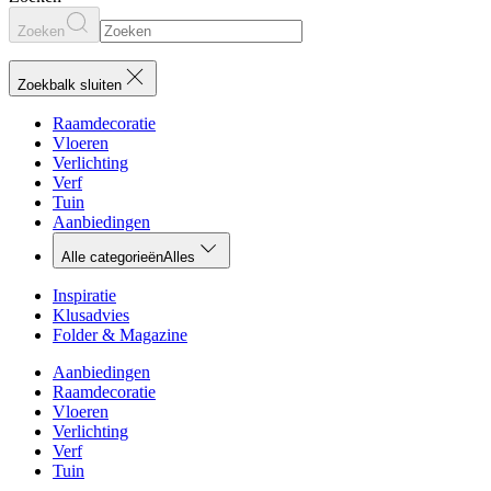
Zoeken
Zoekbalk sluiten
Raamdecoratie
Vloeren
Verlichting
Verf
Tuin
Aanbiedingen
Alle categorieën
Alles
Inspiratie
Klusadvies
Folder & Magazine
Aanbiedingen
Raamdecoratie
Vloeren
Verlichting
Verf
Tuin