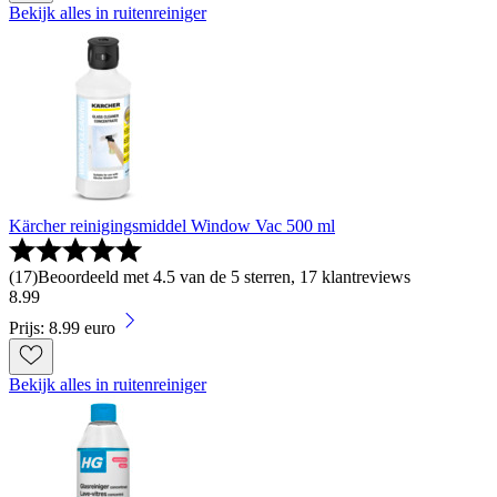
Bekijk alles in ruitenreiniger
Kärcher reinigingsmiddel Window Vac 500 ml
(
17
)
Beoordeeld met 4.5 van de 5 sterren, 17 klantreviews
8
.
99
Prijs: 8.99 euro
Bekijk alles in ruitenreiniger