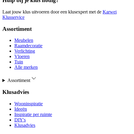
Hulp bij je klus nodig?
Laat jouw klus uitvoeren door een klusexpert met de
Karwei
Klusservice
Assortiment
Meubelen
Raamdecoratie
Verlichting
Vloeren
Tuin
Alle merken
Assortiment
Klusadvies
Wooninspiratie
Ideeën
Inspiratie per ruimte
DIY's
Klusadvies