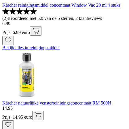
Kärcher reinigingsmiddel concentraat Window Vac 20 ml 4 stuks
(
2
)
Beoordeeld met 5.0 van de 5 sterren, 2 klantreviews
6
.
99
Prijs: 6.99 euro
Bekijk alles in reinigingsmiddel
Kärcher natuurlijike vensterreinigingsconcentraat RM 500N
14
.
95
Prijs: 14.95 euro