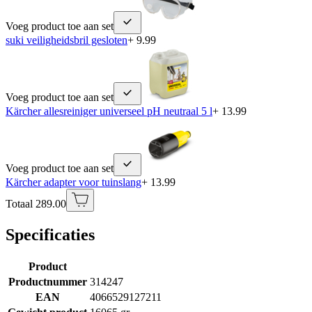
Voeg product toe aan set
suki veiligheidsbril gesloten
+ 9.99
Voeg product toe aan set
Kärcher allesreiniger universeel pH neutraal 5 l
+ 13.99
Voeg product toe aan set
Kärcher adapter voor tuinslang
+ 13.99
Totaal 289.00
Specificaties
Product
Productnummer
314247
EAN
4066529127211