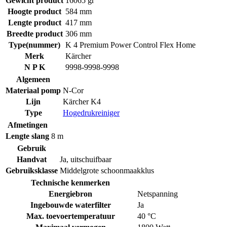
Gewicht product
16065 gr
Hoogte product
584 mm
Lengte product
417 mm
Breedte product
306 mm
Type(nummer)
K 4 Premium Power Control Flex Home
Merk
Kärcher
N P K
9998-9998-9998
Algemeen
Materiaal pomp
N-Cor
Lijn
Kärcher K4
Type
Hogedrukreiniger
Afmetingen
Lengte slang
8 m
Gebruik
Handvat
Ja, uitschuifbaar
Gebruiksklasse
Middelgrote schoonmaakklus
Technische kenmerken
Energiebron
Netspanning
Ingebouwde waterfilter
Ja
Max. toevoertemperatuur
40 °C