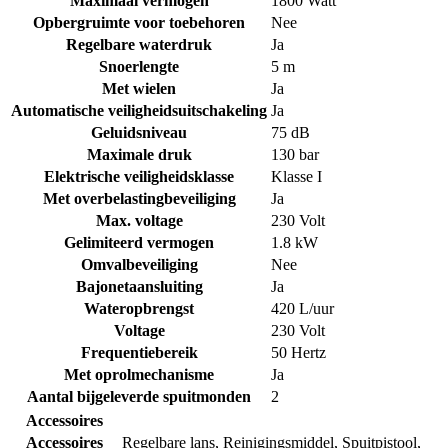
Maximaal vermogen
1800 Watt
Opbergruimte voor toebehoren
Nee
Regelbare waterdruk
Ja
Snoerlengte
5 m
Met wielen
Ja
Automatische veiligheidsuitschakeling
Ja
Geluidsniveau
75 dB
Maximale druk
130 bar
Elektrische veiligheidsklasse
Klasse I
Met overbelastingbeveiliging
Ja
Max. voltage
230 Volt
Gelimiteerd vermogen
1.8 kW
Omvalbeveiliging
Nee
Bajonetaansluiting
Ja
Wateropbrengst
420 L/uur
Voltage
230 Volt
Frequentiebereik
50 Hertz
Met oprolmechanisme
Ja
Aantal bijgeleverde spuitmonden
2
Accessoires
Accessoires
Regelbare lans
,
Reinigingsmiddel
,
Spuitpistool
,