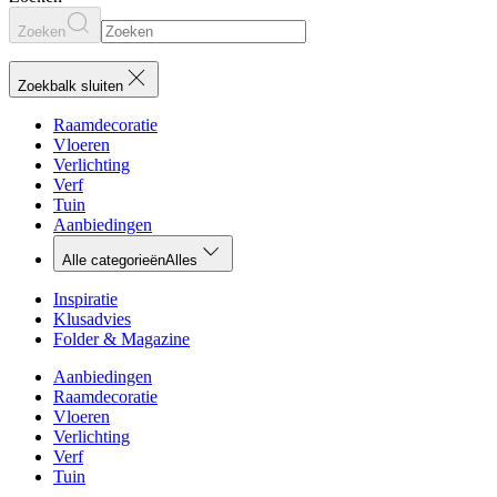
Zoeken
Zoekbalk sluiten
Raamdecoratie
Vloeren
Verlichting
Verf
Tuin
Aanbiedingen
Alle categorieën
Alles
Inspiratie
Klusadvies
Folder & Magazine
Aanbiedingen
Raamdecoratie
Vloeren
Verlichting
Verf
Tuin