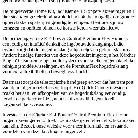
gebruiksvriendelijke G 160 Q Power Control-spuitpistool.
De bijgeleverde Home Kit, inclusief de T 5 oppervlaktereiniger en 1
liter steen- en gevelreinigingsmiddel, maakt het mogelijk om grotere
oppervlakken spatvrij en grondig te reinigen. Hierdoor zijn uw
terrassen en opritten binnen de kortste keren weer als nieuw.
De bediening van de K 4 Power Control Premium Flex Home is
eenvoudig en intuïtief dankzij de ingebouwde slanghaspel, die
ervoor zorgt dat de hogedrukslang altijd netjes en gebruiksklaar is.
Andere handige functies van deze hogedrukreiniger zijn het Kärcher
Plug 'n' Clean-reinigingsmiddelsysteem voor snelle en gemakkelijke
reinigingsmiddelwisselingen, en de PremiumFlex hogedrukslang
voor extra flexibiliteit en bewegingsvrijheid.
Daarnaast zorgt de telescopische handgreep ervoor dat het transport
van de reiniger moeiteloos verloopt. Het Quick Connect-systeem
maakt het aan- en afkoppelen van de hogedrukslang eenvoudig,
terwijl de parkeerpositie garant staat voor altijd gemakkelijk
toegankelijke accessoires.
Investeer in de Kärcher K 4 Power Control Premium Flex Home
hogedrukreiniger en ontdek hoe makkelijk en effectief schoonmaken
kan zijn. Bezoek onze website voor meer informatie en ervaar de
voordelen van deze krachtige reiniger zelf.