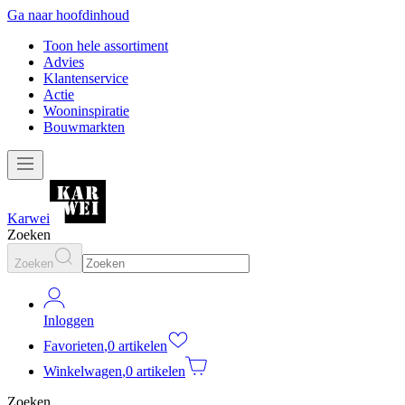
Ga naar hoofdinhoud
Toon hele assortiment
Advies
Klantenservice
Actie
Wooninspiratie
Bouwmarkten
Karwei
Zoeken
Zoeken
Inloggen
Favorieten
,
0 artikelen
Winkelwagen
,
0 artikelen
Zoeken