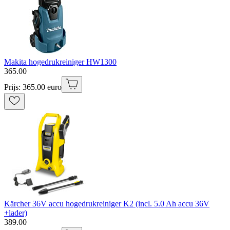
Makita hogedrukreiniger HW1300
365
.
00
Prijs: 365.00 euro
Kärcher 36V accu hogedrukreiniger K2 (incl. 5.0 Ah accu 36V
+lader)
389
.
00