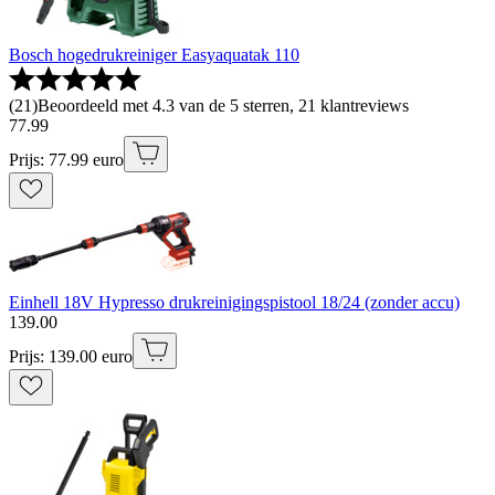
Bosch hogedrukreiniger Easyaquatak 110
(
21
)
Beoordeeld met 4.3 van de 5 sterren, 21 klantreviews
77
.
99
Prijs: 77.99 euro
Einhell 18V Hypresso drukreinigingspistool 18/24 (zonder accu)
139
.
00
Prijs: 139.00 euro