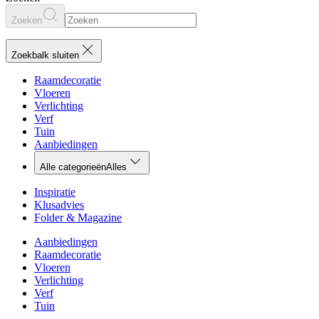
Zoeken
Zoekbalk sluiten
Raamdecoratie
Vloeren
Verlichting
Verf
Tuin
Aanbiedingen
Alle categorieën
Alles
Inspiratie
Klusadvies
Folder & Magazine
Aanbiedingen
Raamdecoratie
Vloeren
Verlichting
Verf
Tuin