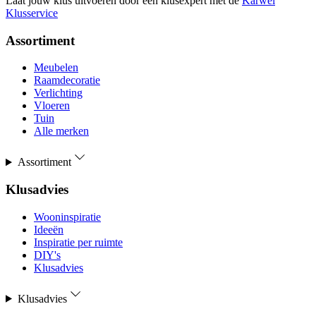
Laat jouw klus uitvoeren door een klusexpert met de
Karwei
Klusservice
Assortiment
Meubelen
Raamdecoratie
Verlichting
Vloeren
Tuin
Alle merken
Assortiment
Klusadvies
Wooninspiratie
Ideeën
Inspiratie per ruimte
DIY's
Klusadvies
Klusadvies