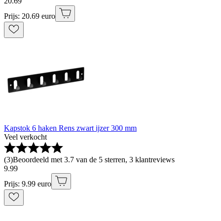
20
.
69
Prijs: 20.69 euro
Kapstok 6 haken Rens zwart ijzer 300 mm
Veel verkocht
(
3
)
Beoordeeld met 3.7 van de 5 sterren, 3 klantreviews
9
.
99
Prijs: 9.99 euro