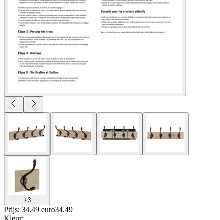
+
3
Prijs: 34.49 euro
34
.
49
Kleur
: