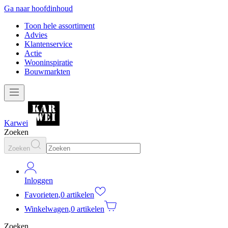
Ga naar hoofdinhoud
Toon hele assortiment
Advies
Klantenservice
Actie
Wooninspiratie
Bouwmarkten
Karwei
Zoeken
Zoeken
Inloggen
Favorieten
,
0 artikelen
Winkelwagen
,
0 artikelen
Zoeken