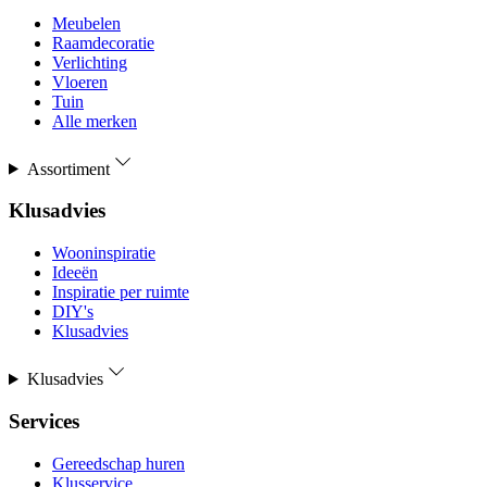
Meubelen
Raamdecoratie
Verlichting
Vloeren
Tuin
Alle merken
Assortiment
Klusadvies
Wooninspiratie
Ideeën
Inspiratie per ruimte
DIY's
Klusadvies
Klusadvies
Services
Gereedschap huren
Klusservice