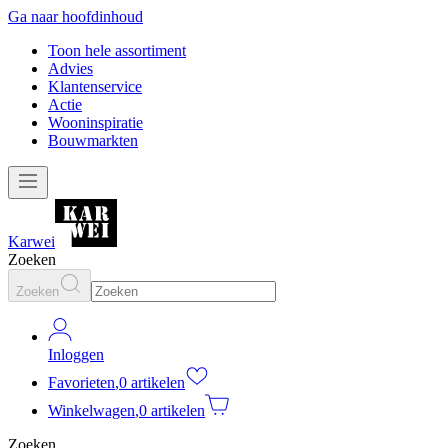
Ga naar hoofdinhoud
Toon hele assortiment
Advies
Klantenservice
Actie
Wooninspiratie
Bouwmarkten
Karwei
Zoeken
Zoeken
Inloggen
Favorieten
,
0 artikelen
Winkelwagen
,
0 artikelen
Zoeken