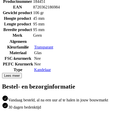
Productnummer
184451
EAN
8720362186984
Gewicht product
106 gr
Hoogte product
45 mm
Lengte product
95 mm
Breedte product
95 mm
Merk
Geen
Algemeen
Kleurfamilie
Transparant
Materiaal
Glas
FSC-keurmerk
Nee
PEFC Keurmerk
Nee
Type
Kandelaar
Lees meer
Bestel- en bezorginformatie
Vandaag besteld, al na een uur af te halen in jouw bouwmarkt
30 dagen bedenktijd