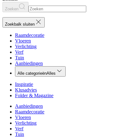
Zoeken
Zoekbalk sluiten
Raamdecoratie
Vloeren
Verlichting
Verf
Tuin
Aanbiedingen
Alle categorieën
Alles
Inspiratie
Klusadvies
Folder & Magazine
Aanbiedingen
Raamdecoratie
Vloeren
Verlichting
Verf
Tuin