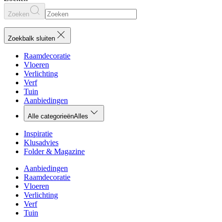
Zoeken
Zoekbalk sluiten
Raamdecoratie
Vloeren
Verlichting
Verf
Tuin
Aanbiedingen
Alle categorieën
Alles
Inspiratie
Klusadvies
Folder & Magazine
Aanbiedingen
Raamdecoratie
Vloeren
Verlichting
Verf
Tuin