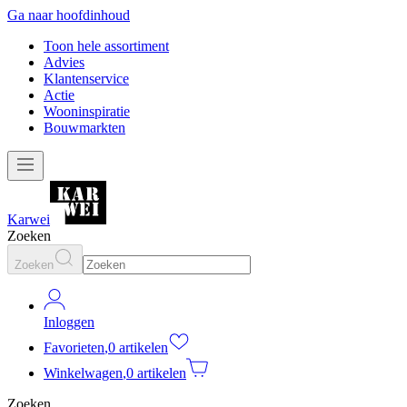
Ga naar hoofdinhoud
Toon hele assortiment
Advies
Klantenservice
Actie
Wooninspiratie
Bouwmarkten
Karwei
Zoeken
Zoeken
Inloggen
Favorieten
,
0 artikelen
Winkelwagen
,
0 artikelen
Zoeken