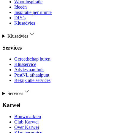
Wooninspiratie
Ideeën
Inspiratie per ruimte
DIY's
Klusadvies
Klusadvies
Services
Gereedschap huren
Klusservice
Advies aan huis
PostNL afhaalpunt
Bekijk alle services
Services
Karwei
Bouwmarkten
Club Karwei
Over Karwei
Klantenservice