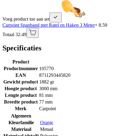
Voeg product toe aan set
Carpoint Spanband met Ratel en Haken 3 Meter
+ 8.59
Totaal 32.49
Specificaties
Product
Productnummer
105770
EAN
8711293445820
Gewicht product
1882 gr
Hoogte product
3000 mm
Lengte product
81 mm
Breedte product
77 mm
Merk
Carpoint
Algemeen
Kleurfamilie
Oranje
Materiaal
Metaal
Materiaal (detail)
Polyester