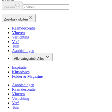
Zoeken
Zoekbalk sluiten
Raamdecoratie
Vloeren
Verlichting
Verf
Tuin
Aanbiedingen
Alle categorieën
Alles
Inspiratie
Klusadvies
Folder & Magazine
Aanbiedingen
Raamdecoratie
Vloeren
Verlichting
Verf
Tuin