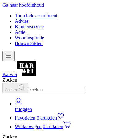
Ga naar hoofdinhoud
Toon hele assortiment
Advies
Klantenservice
Actie
Wooninspiratie
Bouwmarkten
Karwei
Zoeken
Zoeken
Inloggen
Favorieten
,
0 artikelen
Winkelwagen
,
0 artikelen
Zoeken