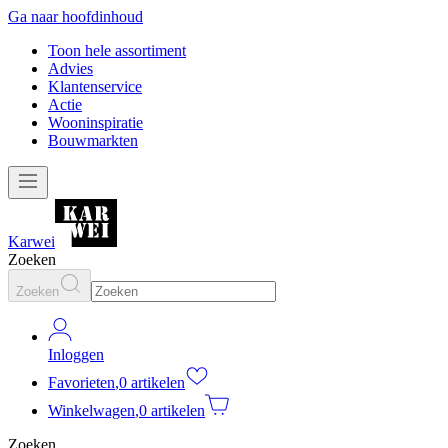
Ga naar hoofdinhoud
Toon hele assortiment
Advies
Klantenservice
Actie
Wooninspiratie
Bouwmarkten
Karwei
Zoeken
Zoeken
Inloggen
Favorieten
,
0 artikelen
Winkelwagen
,
0 artikelen
Zoeken