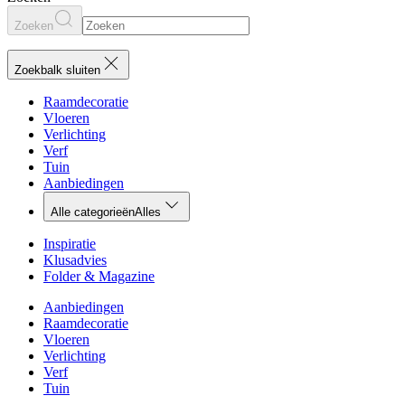
Zoeken
Zoekbalk sluiten
Raamdecoratie
Vloeren
Verlichting
Verf
Tuin
Aanbiedingen
Alle categorieën
Alles
Inspiratie
Klusadvies
Folder & Magazine
Aanbiedingen
Raamdecoratie
Vloeren
Verlichting
Verf
Tuin