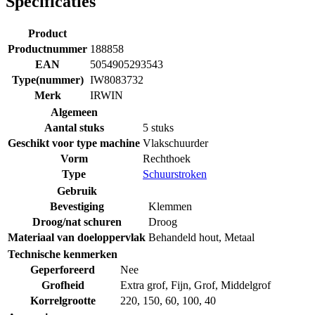
Specificaties
Product
Productnummer
188858
EAN
5054905293543
Type(nummer)
IW8083732
Merk
IRWIN
Algemeen
Aantal stuks
5 stuks
Geschikt voor type machine
Vlakschuurder
Vorm
Rechthoek
Type
Schuurstroken
Gebruik
Bevestiging
Klemmen
Droog/nat schuren
Droog
Materiaal van doeloppervlak
Behandeld hout
,
Metaal
Technische kenmerken
Geperforeerd
Nee
Grofheid
Extra grof
,
Fijn
,
Grof
,
Middelgrof
Korrelgrootte
220
,
150
,
60
,
100
,
40