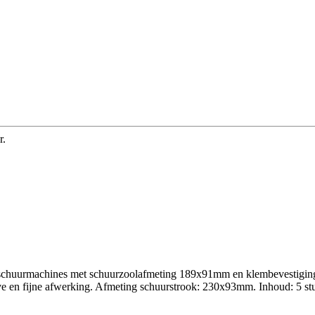
r.
chuurmachines met schuurzoolafmeting 189x91mm en klembevestiging. D
 en fijne afwerking. Afmeting schuurstrook: 230x93mm. Inhoud: 5 st