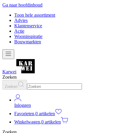
Ga naar hoofdinhoud
Toon hele assortiment
Advies
Klantenservice
Actie
Wooninspiratie
Bouwmarkten
Karwei
Zoeken
Zoeken
Inloggen
Favorieten
,
0 artikelen
Winkelwagen
,
0 artikelen
Zoeken