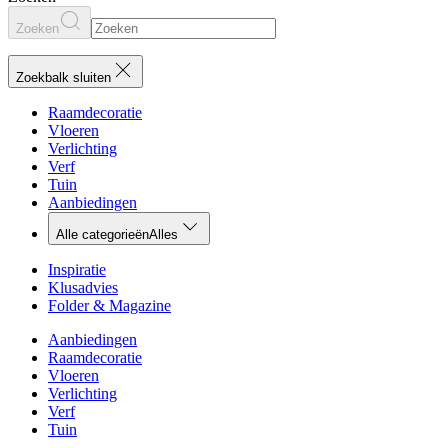
Zoeken
Zoekbalk sluiten
Raamdecoratie
Vloeren
Verlichting
Verf
Tuin
Aanbiedingen
Alle categorieën
Alles
Inspiratie
Klusadvies
Folder & Magazine
Aanbiedingen
Raamdecoratie
Vloeren
Verlichting
Verf
Tuin