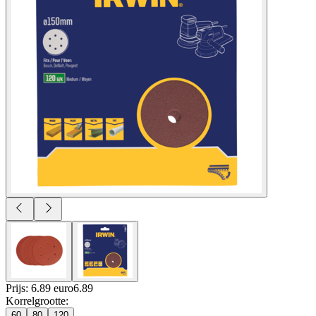
Prijs: 6.89 euro
6
.
89
Korrelgrootte
:
60
80
120