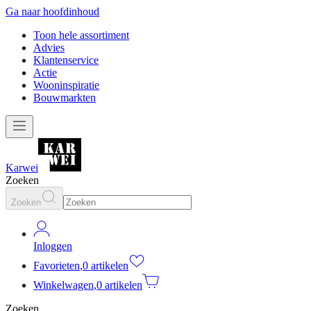
Ga naar hoofdinhoud
Toon hele assortiment
Advies
Klantenservice
Actie
Wooninspiratie
Bouwmarkten
Karwei
Zoeken
Zoeken
Inloggen
Favorieten
,
0 artikelen
Winkelwagen
,
0 artikelen
Zoeken