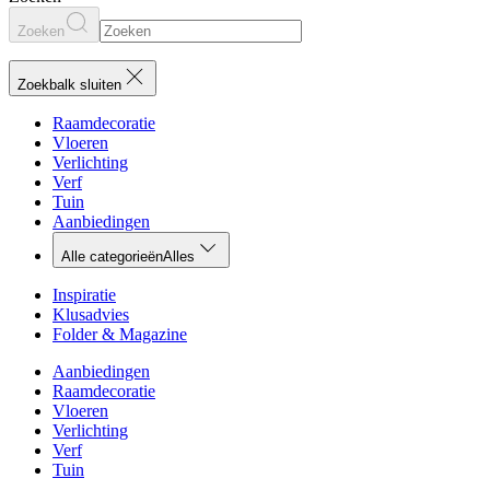
Zoeken
Zoekbalk sluiten
Raamdecoratie
Vloeren
Verlichting
Verf
Tuin
Aanbiedingen
Alle categorieën
Alles
Inspiratie
Klusadvies
Folder & Magazine
Aanbiedingen
Raamdecoratie
Vloeren
Verlichting
Verf
Tuin