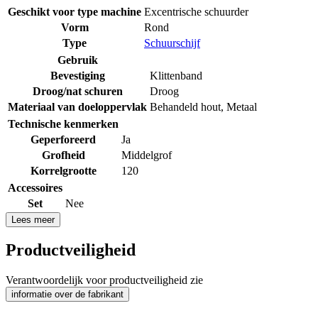
Geschikt voor type machine
Excentrische schuurder
Vorm
Rond
Type
Schuurschijf
Gebruik
Bevestiging
Klittenband
Droog/nat schuren
Droog
Materiaal van doeloppervlak
Behandeld hout
,
Metaal
Technische kenmerken
Geperforeerd
Ja
Grofheid
Middelgrof
Korrelgrootte
120
Accessoires
Set
Nee
Lees meer
Productveiligheid
Verantwoordelijk voor productveiligheid zie
informatie over de fabrikant