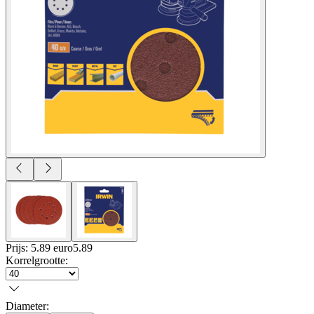
Prijs: 5.89 euro
5
.
89
Korrelgrootte
:
Diameter
: