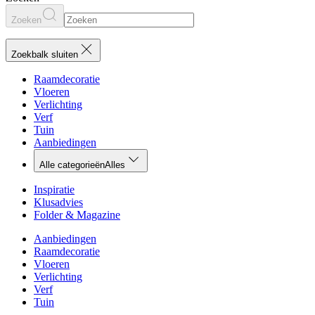
Zoeken
Zoekbalk sluiten
Raamdecoratie
Vloeren
Verlichting
Verf
Tuin
Aanbiedingen
Alle categorieën
Alles
Inspiratie
Klusadvies
Folder & Magazine
Aanbiedingen
Raamdecoratie
Vloeren
Verlichting
Verf
Tuin