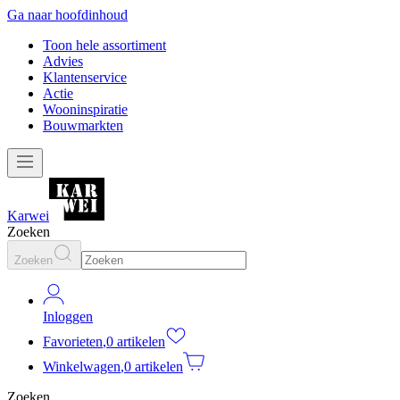
Ga naar hoofdinhoud
Toon hele assortiment
Advies
Klantenservice
Actie
Wooninspiratie
Bouwmarkten
Karwei
Zoeken
Zoeken
Inloggen
Favorieten
,
0 artikelen
Winkelwagen
,
0 artikelen
Zoeken