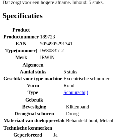
Dat zorgt voor een hogere afname. Inhoud: 5 stuks.
Specificaties
Product
Productnummer
189723
EAN
5054905291341
Type(nummer)
IW8083512
Merk
IRWIN
Algemeen
Aantal stuks
5 stuks
Geschikt voor type machine
Excentrische schuurder
Vorm
Rond
Type
Schuurschijf
Gebruik
Bevestiging
Klittenband
Droog/nat schuren
Droog
Materiaal van doeloppervlak
Behandeld hout
,
Metaal
Technische kenmerken
Geperforeerd
Ja