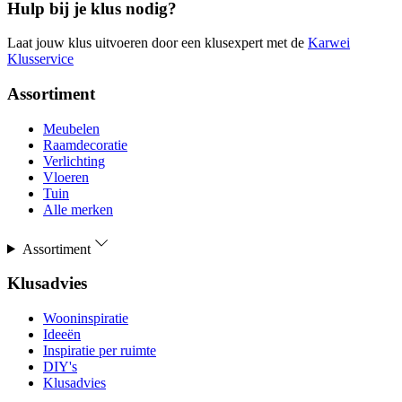
Hulp bij je klus nodig?
Laat jouw klus uitvoeren door een klusexpert met de
Karwei
Klusservice
Assortiment
Meubelen
Raamdecoratie
Verlichting
Vloeren
Tuin
Alle merken
Assortiment
Klusadvies
Wooninspiratie
Ideeën
Inspiratie per ruimte
DIY's
Klusadvies