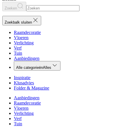
Zoeken
Zoekbalk sluiten
Raamdecoratie
Vloeren
Verlichting
Verf
Tuin
Aanbiedingen
Alle categorieën
Alles
Inspiratie
Klusadvies
Folder & Magazine
Aanbiedingen
Raamdecoratie
Vloeren
Verlichting
Verf
Tuin