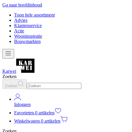
Ga naar hoofdinhoud
Toon hele assortiment
Advies
Klantenservice
Actie
Wooninspiratie
Bouwmarkten
Karwei
Zoeken
Zoeken
Inloggen
Favorieten
,
0 artikelen
Winkelwagen
,
0 artikelen
Zoeken