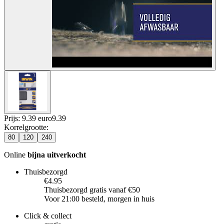
Prijs: 9.39 euro
9
.
39
Korrelgrootte
:
80
120
240
Online
bijna uitverkocht
Thuisbezorgd
€4.95
Thuisbezorgd gratis vanaf €50
Voor 21:00 besteld, morgen in huis
Click & collect