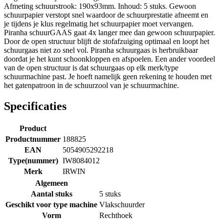
Afmeting schuurstrook: 190x93mm. Inhoud: 5 stuks. Gewoon
schuurpapier verstopt snel waardoor de schuurprestatie afneemt en
je tijdens je klus regelmatig het schuurpapier moet vervangen.
Piranha schuurGAAS gaat 4x langer mee dan gewoon schuurpapier.
Door de open structuur blijft de stofafzuiging optimaal en loopt het
schuurgaas niet zo snel vol. Piranha schuurgaas is herbruikbaar
doordat je het kunt schoonkloppen en afspoelen. Een ander voordeel
van de open structuur is dat schuurgaas op elk merk/type
schuurmachine past. Je hoeft namelijk geen rekening te houden met
het gatenpatroon in de schuurzool van je schuurmachine.
Specificaties
Product
Productnummer
188825
EAN
5054905292218
Type(nummer)
IW8084012
Merk
IRWIN
Algemeen
Aantal stuks
5 stuks
Geschikt voor type machine
Vlakschuurder
Vorm
Rechthoek