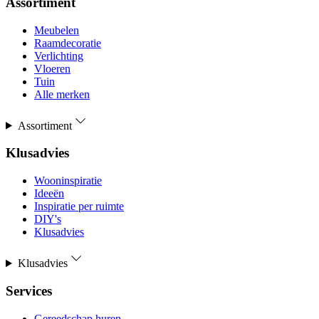
Assortiment
Meubelen
Raamdecoratie
Verlichting
Vloeren
Tuin
Alle merken
Assortiment
Klusadvies
Wooninspiratie
Ideeën
Inspiratie per ruimte
DIY's
Klusadvies
Klusadvies
Services
Gereedschap huren