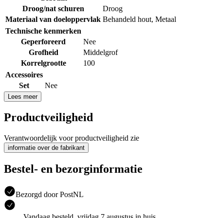
Droog/nat schuren
Droog
Materiaal van doeloppervlak
Behandeld hout
,
Metaal
Technische kenmerken
Geperforeerd
Nee
Grofheid
Middelgrof
Korrelgrootte
100
Accessoires
Set
Nee
Lees meer
Productveiligheid
Verantwoordelijk voor productveiligheid zie
informatie over de fabrikant
Bestel- en bezorginformatie
Bezorgd door PostNL
Vandaag besteld, vrijdag 7 augustus in huis