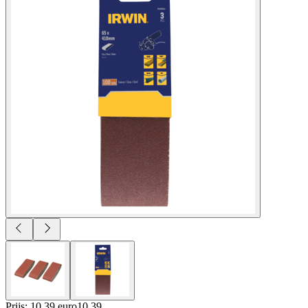
Prijs: 10.39 euro
10
.
39