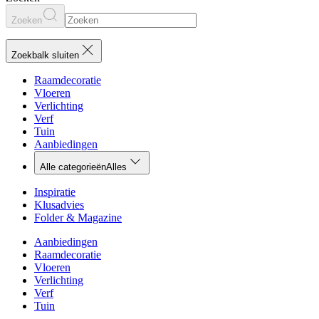
Zoeken
Zoekbalk sluiten
Raamdecoratie
Vloeren
Verlichting
Verf
Tuin
Aanbiedingen
Alle categorieën
Alles
Inspiratie
Klusadvies
Folder & Magazine
Aanbiedingen
Raamdecoratie
Vloeren
Verlichting
Verf
Tuin