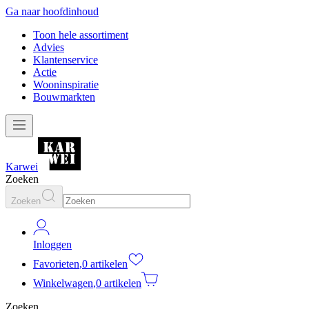
Ga naar hoofdinhoud
Toon hele assortiment
Advies
Klantenservice
Actie
Wooninspiratie
Bouwmarkten
Karwei
Zoeken
Zoeken
Inloggen
Favorieten
,
0 artikelen
Winkelwagen
,
0 artikelen
Zoeken