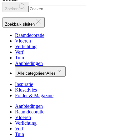
Zoeken
Zoekbalk sluiten
Raamdecoratie
Vloeren
Verlichting
Verf
Tuin
Aanbiedingen
Alle categorieën
Alles
Inspiratie
Klusadvies
Folder & Magazine
Aanbiedingen
Raamdecoratie
Vloeren
Verlichting
Verf
Tuin