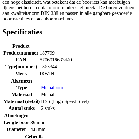
een hoge elasticiteit, wat betekent dat de boor iets kan meebuigen
tijdens het boren en daardoor minder snel breekt. De boren voldoen
aan kwaliteitsnorm DIN 338 en passen in alle gangbare gesnoerde
boormachines en accuboormachines.
Specificaties
Product
Productnummer
187799
EAN
5706918633440
Type(nummer)
1863344
Merk
IRWIN
Algemeen
Type
Metaalboor
Materiaal
Metaal
Materiaal (detail)
HSS (High Speed Steel)
Aantal stuks
2 stuks
Afmetingen
Lengte boor
86 mm
Diameter
4.8 mm
Gebruik