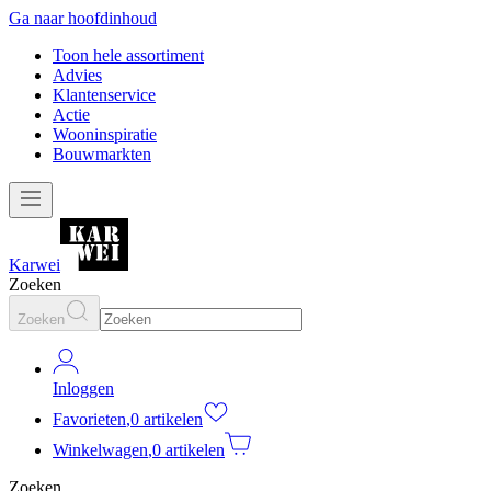
Ga naar hoofdinhoud
Toon hele assortiment
Advies
Klantenservice
Actie
Wooninspiratie
Bouwmarkten
Karwei
Zoeken
Zoeken
Inloggen
Favorieten
,
0 artikelen
Winkelwagen
,
0 artikelen
Zoeken