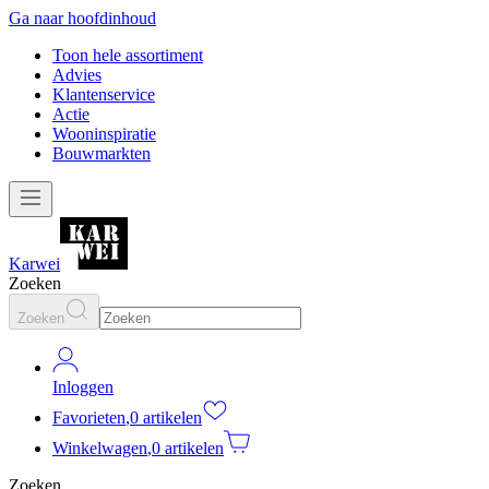
Ga naar hoofdinhoud
Toon hele assortiment
Advies
Klantenservice
Actie
Wooninspiratie
Bouwmarkten
Karwei
Zoeken
Zoeken
Inloggen
Favorieten
,
0 artikelen
Winkelwagen
,
0 artikelen
Zoeken