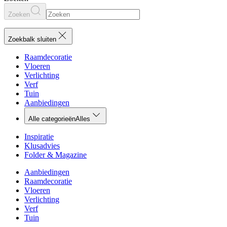
Zoeken
Zoekbalk sluiten
Raamdecoratie
Vloeren
Verlichting
Verf
Tuin
Aanbiedingen
Alle categorieën
Alles
Inspiratie
Klusadvies
Folder & Magazine
Aanbiedingen
Raamdecoratie
Vloeren
Verlichting
Verf
Tuin