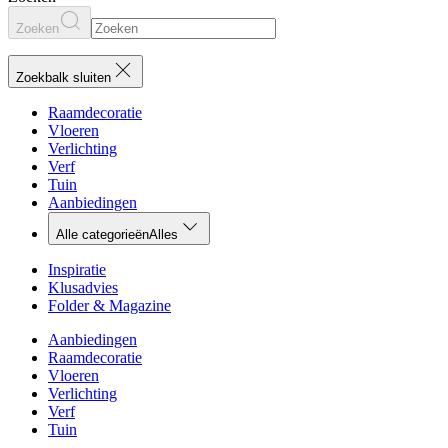
Zoeken
Zoekbalk sluiten
Raamdecoratie
Vloeren
Verlichting
Verf
Tuin
Aanbiedingen
Alle categorieën
Alles
Inspiratie
Klusadvies
Folder & Magazine
Aanbiedingen
Raamdecoratie
Vloeren
Verlichting
Verf
Tuin