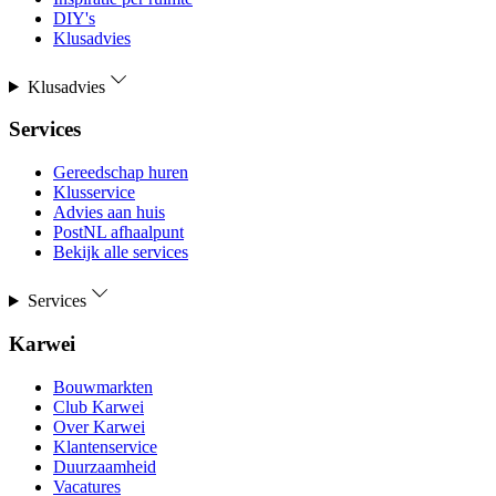
DIY's
Klusadvies
Klusadvies
Services
Gereedschap huren
Klusservice
Advies aan huis
PostNL afhaalpunt
Bekijk alle services
Services
Karwei
Bouwmarkten
Club Karwei
Over Karwei
Klantenservice
Duurzaamheid
Vacatures