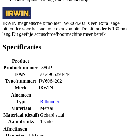
IRWIN magnetische bithouder IW6064202 is een extra lange
bithouder voor het snel wisselen van bits De bithouder is 130mm
lang Dit geeft je accuschroefboormachine meer bereik
Specificaties
Product
Productnummer
188619
EAN
5054905293444
Type(nummer)
IW6064202
Merk
IRWIN
Algemeen
Type
Bithouder
Materiaal
Metaal
Materiaal (detail)
Gehard staal
Aantal stuks
1 stuks
Afmetingen
Diameter
130 mm