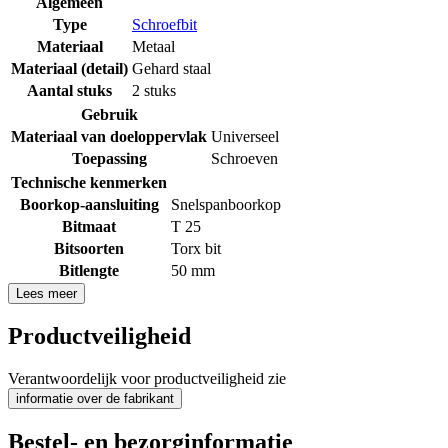
Algemeen
Type
Schroefbit
Materiaal
Metaal
Materiaal (detail)
Gehard staal
Aantal stuks
2 stuks
Gebruik
Materiaal van doeloppervlak
Universeel
Toepassing
Schroeven
Technische kenmerken
Boorkop-aansluiting
Snelspanboorkop
Bitmaat
T 25
Bitsoorten
Torx bit
Bitlengte
50 mm
Lees meer
Productveiligheid
Verantwoordelijk voor productveiligheid zie
informatie over de fabrikant
Bestel- en bezorginformatie