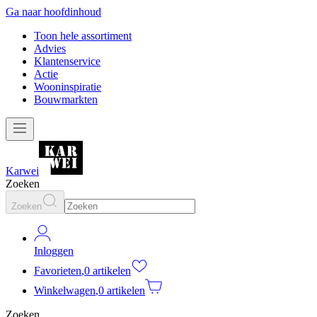
Ga naar hoofdinhoud
Toon hele assortiment
Advies
Klantenservice
Actie
Wooninspiratie
Bouwmarkten
Karwei
Zoeken
Zoeken
Inloggen
Favorieten
,
0 artikelen
Winkelwagen
,
0 artikelen
Zoeken