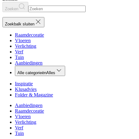
Zoeken
Zoekbalk sluiten
Raamdecoratie
Vloeren
Verlichting
Verf
Tuin
Aanbiedingen
Alle categorieën
Alles
Inspiratie
Klusadvies
Folder & Magazine
Aanbiedingen
Raamdecoratie
Vloeren
Verlichting
Verf
Tuin