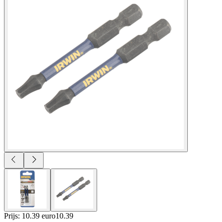
Prijs: 10.39 euro
10
.
39