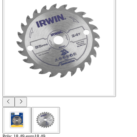
Prijs: 18.49 euro
18
.
49