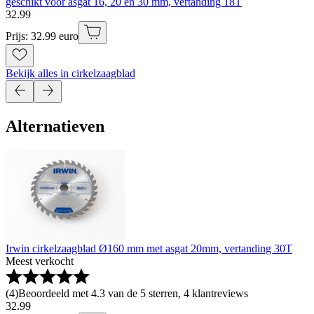
geschikt voor asgat 16, 20 en 30 mm, vertanding 18T
32
.
99
Prijs: 32.99 euro
Bekijk alles in cirkelzaagblad
Alternatieven
Irwin cirkelzaagblad Ø160 mm met asgat 20mm, vertanding 30T
Meest verkocht
(
4
)
Beoordeeld met 4.3 van de 5 sterren, 4 klantreviews
32
.
99