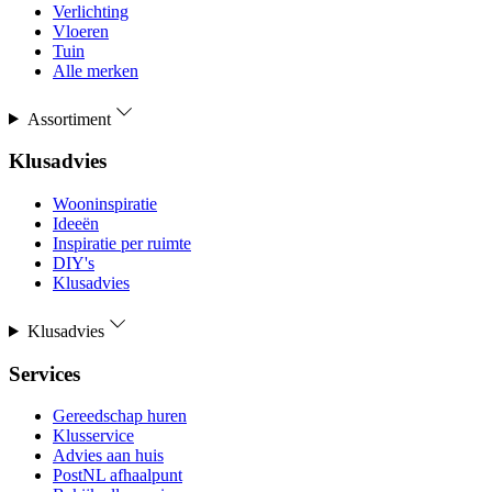
Verlichting
Vloeren
Tuin
Alle merken
Assortiment
Klusadvies
Wooninspiratie
Ideeën
Inspiratie per ruimte
DIY's
Klusadvies
Klusadvies
Services
Gereedschap huren
Klusservice
Advies aan huis
PostNL afhaalpunt