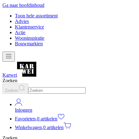
Ga naar hoofdinhoud
Toon hele assortiment
Advies
Klantenservice
Actie
Wooninspiratie
Bouwmarkten
Karwei
Zoeken
Zoeken
Inloggen
Favorieten
,
0 artikelen
Winkelwagen
,
0 artikelen
Zoeken