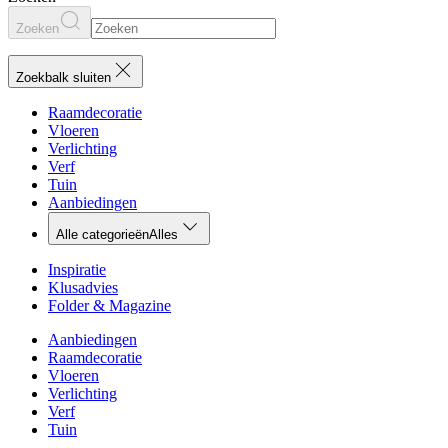
Zoeken
Zoekbalk sluiten
Raamdecoratie
Vloeren
Verlichting
Verf
Tuin
Aanbiedingen
Alle categorieën
Alles
Inspiratie
Klusadvies
Folder & Magazine
Aanbiedingen
Raamdecoratie
Vloeren
Verlichting
Verf
Tuin