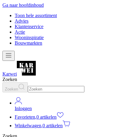
Ga naar hoofdinhoud
Toon hele assortiment
Advies
Klantenservice
Actie
Wooninspiratie
Bouwmarkten
Karwei
Zoeken
Zoeken
Inloggen
Favorieten
,
0 artikelen
Winkelwagen
,
0 artikelen
Zoeken