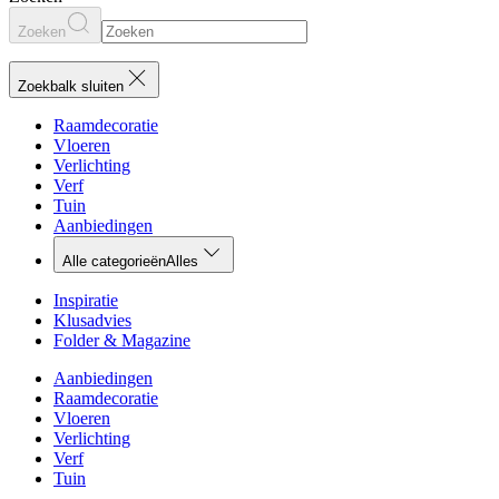
Zoeken
Zoekbalk sluiten
Raamdecoratie
Vloeren
Verlichting
Verf
Tuin
Aanbiedingen
Alle categorieën
Alles
Inspiratie
Klusadvies
Folder & Magazine
Aanbiedingen
Raamdecoratie
Vloeren
Verlichting
Verf
Tuin