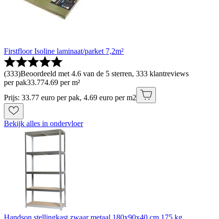
Firstfloor Isoline laminaat/parket 7,2m²
(
333
)
Beoordeeld met 4.6 van de 5 sterren, 333 klantreviews
per pak
33
.
77
4.69 per m²
Prijs: 33.77 euro per pak, 4.69 euro per m2
Bekijk alles in ondervloer
Handson stellingkast zwaar metaal 180x90x40 cm 175 kg