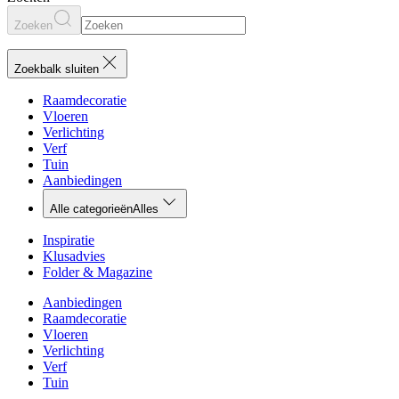
Zoeken
Zoekbalk sluiten
Raamdecoratie
Vloeren
Verlichting
Verf
Tuin
Aanbiedingen
Alle categorieën
Alles
Inspiratie
Klusadvies
Folder & Magazine
Aanbiedingen
Raamdecoratie
Vloeren
Verlichting
Verf
Tuin