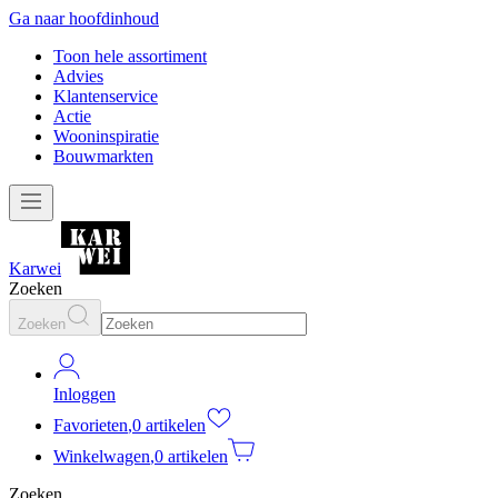
Ga naar hoofdinhoud
Toon hele assortiment
Advies
Klantenservice
Actie
Wooninspiratie
Bouwmarkten
Karwei
Zoeken
Zoeken
Inloggen
Favorieten
,
0 artikelen
Winkelwagen
,
0 artikelen
Zoeken