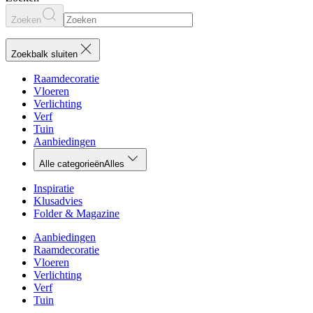
Zoeken
Zoekbalk sluiten
Raamdecoratie
Vloeren
Verlichting
Verf
Tuin
Aanbiedingen
Alle categorieën
Alles
Inspiratie
Klusadvies
Folder & Magazine
Aanbiedingen
Raamdecoratie
Vloeren
Verlichting
Verf
Tuin