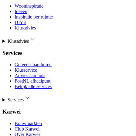
Wooninspiratie
Ideeën
Inspiratie per ruimte
DIY's
Klusadvies
Klusadvies
Services
Gereedschap huren
Klusservice
Advies aan huis
PostNL afhaalpunt
Bekijk alle services
Services
Karwei
Bouwmarkten
Club Karwei
Over Karwei