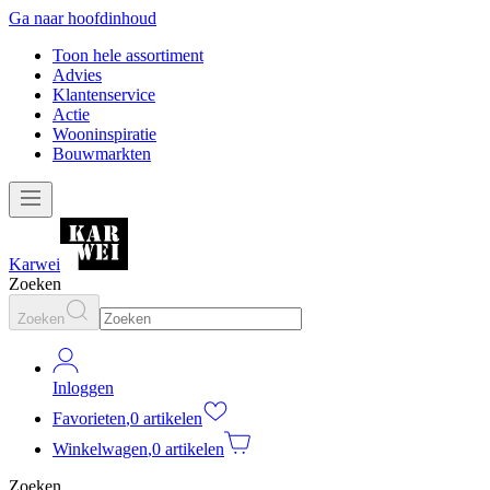
Ga naar hoofdinhoud
Toon hele assortiment
Advies
Klantenservice
Actie
Wooninspiratie
Bouwmarkten
Karwei
Zoeken
Zoeken
Inloggen
Favorieten
,
0 artikelen
Winkelwagen
,
0 artikelen
Zoeken