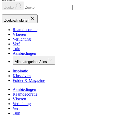
Zoeken
Zoekbalk sluiten
Raamdecoratie
Vloeren
Verlichting
Verf
Tuin
Aanbiedingen
Alle categorieën
Alles
Inspiratie
Klusadvies
Folder & Magazine
Aanbiedingen
Raamdecoratie
Vloeren
Verlichting
Verf
Tuin