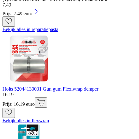
7
.
49
Prijs: 7.49 euro
Bekijk alles in reparatiepasta
Holts 52044130031 Gun gum Flexiwrap demper
16
.
19
Prijs: 16.19 euro
Bekijk alles in flexwrap