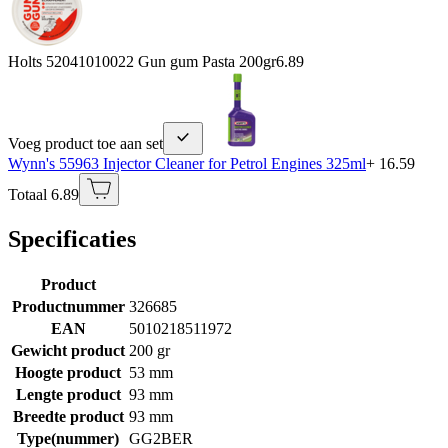
Holts 52041010022 Gun gum Pasta 200gr
6.89
Voeg product toe aan set
Wynn's 55963 Injector Cleaner for Petrol Engines 325ml
+ 16.59
Totaal 6.89
Specificaties
Product
Productnummer
326685
EAN
5010218511972
Gewicht product
200 gr
Hoogte product
53 mm
Lengte product
93 mm
Breedte product
93 mm
Type(nummer)
GG2BER