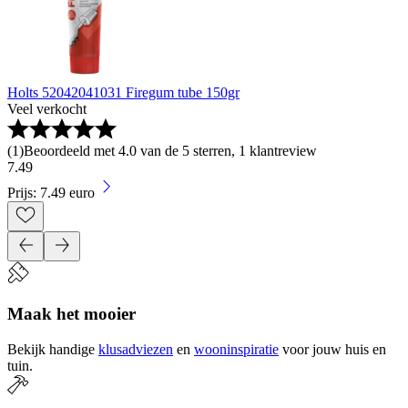
Holts 52042041031 Firegum tube 150gr
Veel verkocht
(
1
)
Beoordeeld met 4.0 van de 5 sterren, 1 klantreview
7
.
49
Prijs: 7.49 euro
Maak het mooier
Bekijk handige
klusadviezen
en
wooninspiratie
voor jouw huis en
tuin.