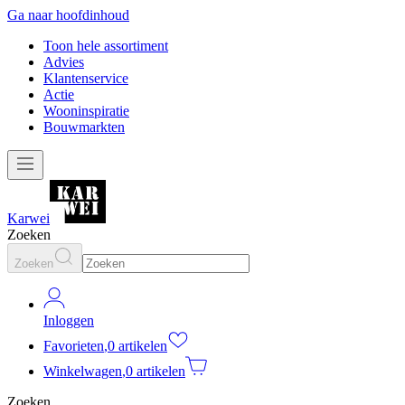
Ga naar hoofdinhoud
Toon hele assortiment
Advies
Klantenservice
Actie
Wooninspiratie
Bouwmarkten
Karwei
Zoeken
Zoeken
Inloggen
Favorieten
,
0 artikelen
Winkelwagen
,
0 artikelen
Zoeken