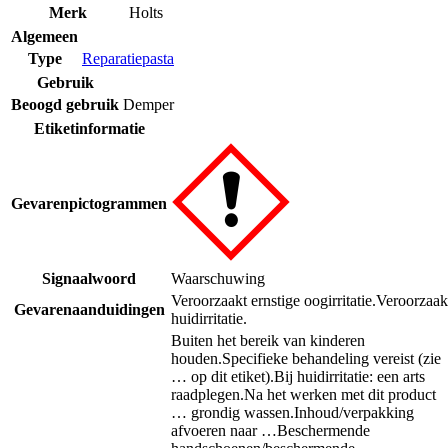
Merk
Holts
Algemeen
Type
Reparatiepasta
Gebruik
Beoogd gebruik
Demper
Etiketinformatie
Gevarenpictogrammen
Signaalwoord
Waarschuwing
Veroorzaakt ernstige oogirritatie.
Veroorzaak
Gevarenaanduidingen
huidirritatie.
Buiten het bereik van kinderen
houden.
Specifieke behandeling vereist (zie
… op dit etiket).
Bij huidirritatie: een arts
raadplegen.
Na het werken met dit product
… grondig wassen.
Inhoud/verpakking
afvoeren naar …
Beschermende