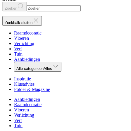
Zoeken
Zoekbalk sluiten
Raamdecoratie
Vloeren
Verlichting
Verf
Tuin
Aanbiedingen
Alle categorieën
Alles
Inspiratie
Klusadvies
Folder & Magazine
Aanbiedingen
Raamdecoratie
Vloeren
Verlichting
Verf
Tuin