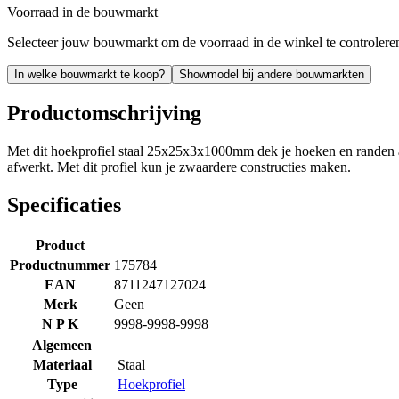
Voorraad in de bouwmarkt
Selecteer jouw bouwmarkt om de voorraad in de winkel te controlere
In welke bouwmarkt te koop?
Showmodel bij andere bouwmarkten
Productomschrijving
Met dit hoekprofiel staal 25x25x3x1000mm dek je hoeken en randen af
afwerkt. Met dit profiel kun je zwaardere constructies maken.
Specificaties
Product
Productnummer
175784
EAN
8711247127024
Merk
Geen
N P K
9998-9998-9998
Algemeen
Materiaal
Staal
Type
Hoekprofiel