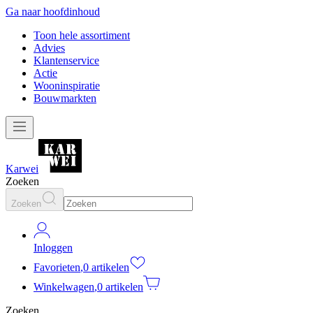
Ga naar hoofdinhoud
Toon hele assortiment
Advies
Klantenservice
Actie
Wooninspiratie
Bouwmarkten
Karwei
Zoeken
Zoeken
Inloggen
Favorieten
,
0 artikelen
Winkelwagen
,
0 artikelen
Zoeken