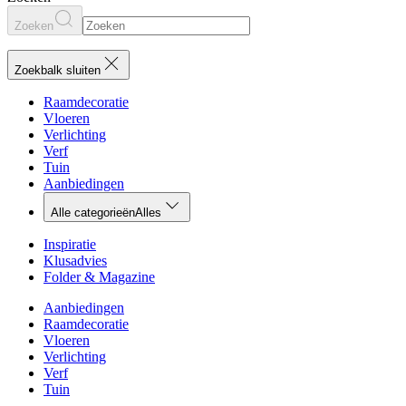
Zoeken
Zoekbalk sluiten
Raamdecoratie
Vloeren
Verlichting
Verf
Tuin
Aanbiedingen
Alle categorieën
Alles
Inspiratie
Klusadvies
Folder & Magazine
Aanbiedingen
Raamdecoratie
Vloeren
Verlichting
Verf
Tuin