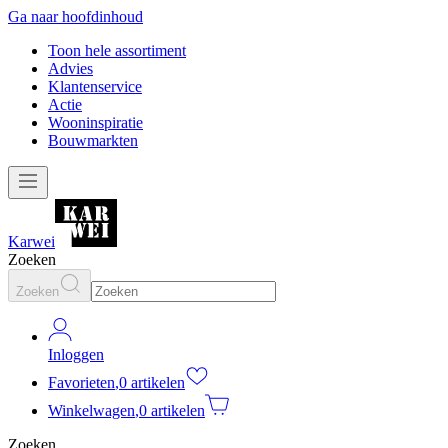
Ga naar hoofdinhoud
Toon hele assortiment
Advies
Klantenservice
Actie
Wooninspiratie
Bouwmarkten
Karwei
Zoeken
Zoeken
Inloggen
Favorieten
,
0 artikelen
Winkelwagen
,
0 artikelen
Zoeken