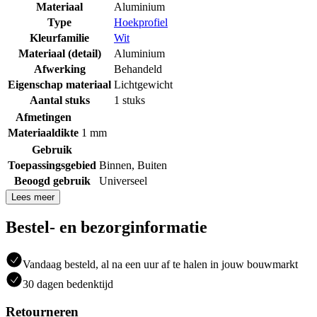
Materiaal
Aluminium
Type
Hoekprofiel
Kleurfamilie
Wit
Materiaal (detail)
Aluminium
Afwerking
Behandeld
Eigenschap materiaal
Lichtgewicht
Aantal stuks
1 stuks
Afmetingen
Materiaaldikte
1 mm
Gebruik
Toepassingsgebied
Binnen
,
Buiten
Beoogd gebruik
Universeel
Lees meer
Bestel- en bezorginformatie
Vandaag besteld, al na een uur af te halen in jouw bouwmarkt
30 dagen bedenktijd
Retourneren