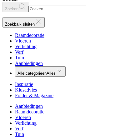
Zoeken
Zoekbalk sluiten
Raamdecoratie
Vloeren
Verlichting
Verf
Tuin
Aanbiedingen
Alle categorieën
Alles
Inspiratie
Klusadvies
Folder & Magazine
Aanbiedingen
Raamdecoratie
Vloeren
Verlichting
Verf
Tuin