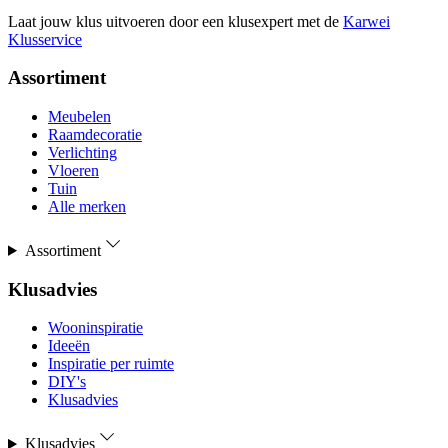
Laat jouw klus uitvoeren door een klusexpert met de
Karwei
Klusservice
Assortiment
Meubelen
Raamdecoratie
Verlichting
Vloeren
Tuin
Alle merken
Assortiment
Klusadvies
Wooninspiratie
Ideeën
Inspiratie per ruimte
DIY's
Klusadvies
Klusadvies