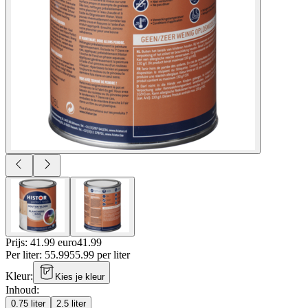
Prijs: 41.99 euro
41
.
99
Per
liter
:
55.99
55.99
per
liter
Kleur
:
Kies je kleur
Inhoud
:
0.75 liter
2.5 liter