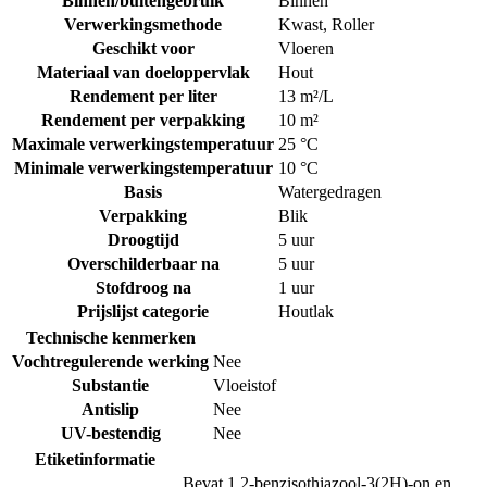
Binnen/buitengebruik
Binnen
Verwerkingsmethode
Kwast
,
Roller
Geschikt voor
Vloeren
Materiaal van doeloppervlak
Hout
Rendement per liter
13 m²/L
Rendement per verpakking
10 m²
Maximale verwerkingstemperatuur
25 °C
Minimale verwerkingstemperatuur
10 °C
Basis
Watergedragen
Verpakking
Blik
Droogtijd
5 uur
Overschilderbaar na
5 uur
Stofdroog na
1 uur
Prijslijst categorie
Houtlak
Technische kenmerken
Vochtregulerende werking
Nee
Substantie
Vloeistof
Antislip
Nee
UV-bestendig
Nee
Etiketinformatie
Bevat 1,2-benzisothiazool-3(2H)-on en