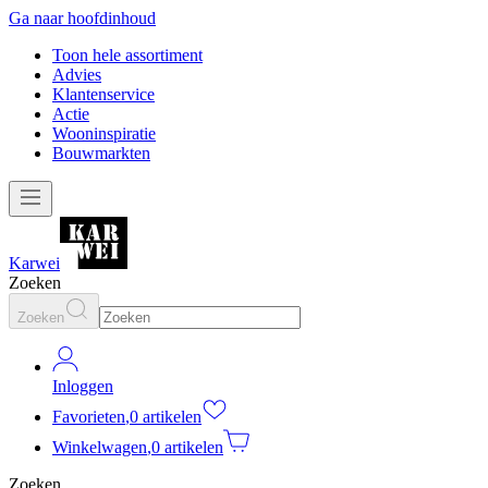
Ga naar hoofdinhoud
Toon hele assortiment
Advies
Klantenservice
Actie
Wooninspiratie
Bouwmarkten
Karwei
Zoeken
Zoeken
Inloggen
Favorieten
,
0 artikelen
Winkelwagen
,
0 artikelen
Zoeken