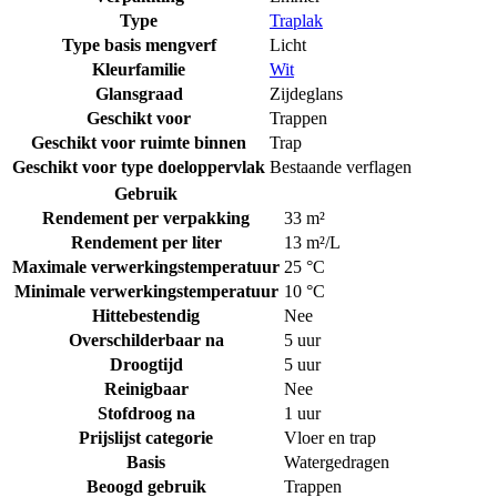
Type
Traplak
Type basis mengverf
Licht
Kleurfamilie
Wit
Glansgraad
Zijdeglans
Geschikt voor
Trappen
Geschikt voor ruimte binnen
Trap
Geschikt voor type doeloppervlak
Bestaande verflagen
Gebruik
Rendement per verpakking
33 m²
Rendement per liter
13 m²/L
Maximale verwerkingstemperatuur
25 °C
Minimale verwerkingstemperatuur
10 °C
Hittebestendig
Nee
Overschilderbaar na
5 uur
Droogtijd
5 uur
Reinigbaar
Nee
Stofdroog na
1 uur
Prijslijst categorie
Vloer en trap
Basis
Watergedragen
Beoogd gebruik
Trappen