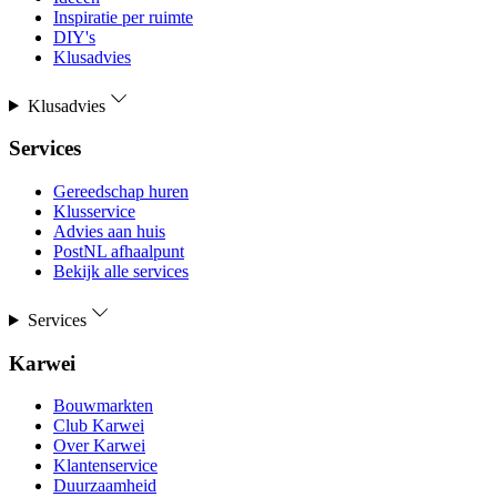
Inspiratie per ruimte
DIY's
Klusadvies
Klusadvies
Services
Gereedschap huren
Klusservice
Advies aan huis
PostNL afhaalpunt
Bekijk alle services
Services
Karwei
Bouwmarkten
Club Karwei
Over Karwei
Klantenservice
Duurzaamheid