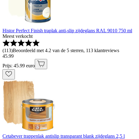
Histor Perfect Finish traplak anti-slip zijdeglans RAL 9010 750 ml
Meest verkocht
(
113
)
Beoordeeld met 4.2 van de 5 sterren, 113 klantreviews
45
.
99
Prijs: 45.99 euro
Cetabever trappenlak antislip transparant blank zijdeglans 2,5 l