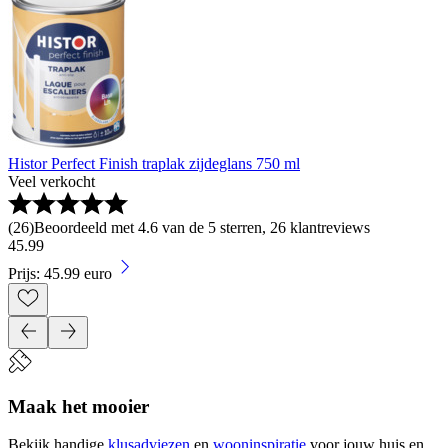
Histor Perfect Finish traplak zijdeglans 750 ml
Veel verkocht
(
26
)
Beoordeeld met 4.6 van de 5 sterren, 26 klantreviews
45
.
99
Prijs: 45.99 euro
Maak het mooier
Bekijk handige
klusadviezen
en
wooninspiratie
voor jouw huis en