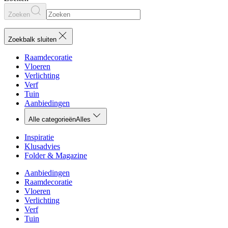
Zoeken
Zoekbalk sluiten
Raamdecoratie
Vloeren
Verlichting
Verf
Tuin
Aanbiedingen
Alle categorieën
Alles
Inspiratie
Klusadvies
Folder & Magazine
Aanbiedingen
Raamdecoratie
Vloeren
Verlichting
Verf
Tuin