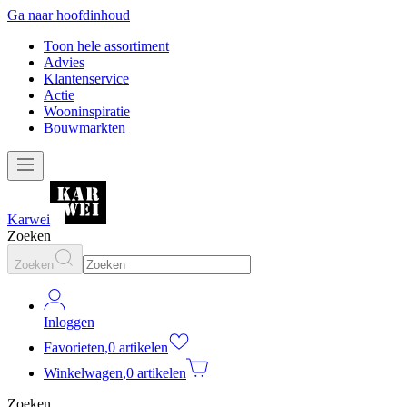
Ga naar hoofdinhoud
Toon hele assortiment
Advies
Klantenservice
Actie
Wooninspiratie
Bouwmarkten
Karwei
Zoeken
Zoeken
Inloggen
Favorieten
,
0 artikelen
Winkelwagen
,
0 artikelen
Zoeken