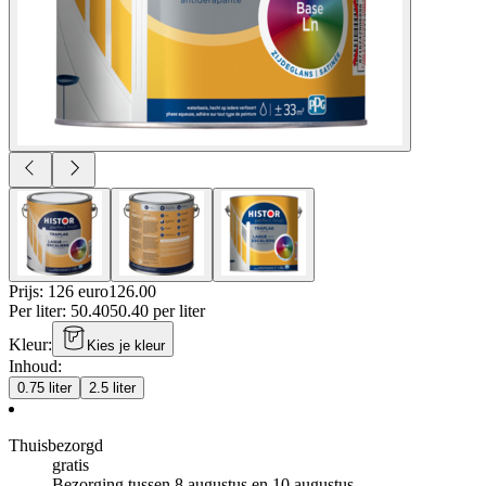
Prijs: 126 euro
126
.
00
Per
liter
:
50.40
50.40
per
liter
Kleur
:
Kies je kleur
Inhoud
:
0.75 liter
2.5 liter
Thuisbezorgd
gratis
Bezorging tussen 8 augustus en 10 augustus