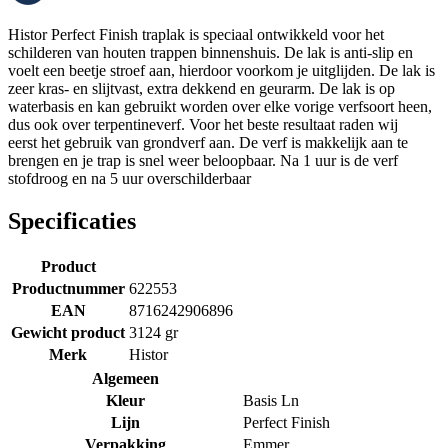
Histor Perfect Finish traplak is speciaal ontwikkeld voor het
schilderen van houten trappen binnenshuis. De lak is anti-slip en
voelt een beetje stroef aan, hierdoor voorkom je uitglijden. De lak is
zeer kras- en slijtvast, extra dekkend en geurarm. De lak is op
waterbasis en kan gebruikt worden over elke vorige verfsoort heen,
dus ook over terpentineverf. Voor het beste resultaat raden wij
eerst het gebruik van grondverf aan. De verf is makkelijk aan te
brengen en je trap is snel weer beloopbaar. Na 1 uur is de verf
stofdroog en na 5 uur overschilderbaar
Specificaties
Product
Productnummer
622553
EAN
8716242906896
Gewicht product
3124 gr
Merk
Histor
Algemeen
Kleur
Basis Ln
Lijn
Perfect Finish
Verpakking
Emmer