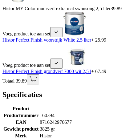
Histor MY Color muurverf extra mat swansong 2,5 liter
39.89
Voeg product toe aan set
Histor Perfect Finish voorstrijk White 2,5 liter
+ 25.99
Voeg product toe aan set
Histor Perfect Finish grondverf 7000 wit 2,5 l
+ 67.49
Totaal 39.89
Specificaties
Product
Productnummer
160394
EAN
8716242976677
Gewicht product
3825 gr
Merk
Histor