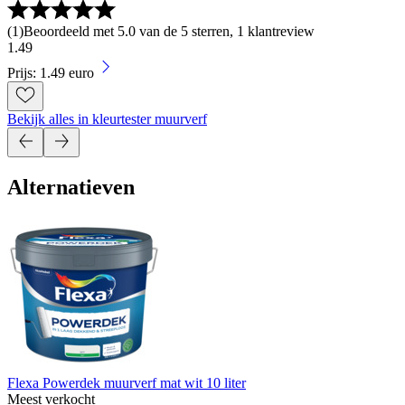
(
1
)
Beoordeeld met 5.0 van de 5 sterren, 1 klantreview
1
.
49
Prijs: 1.49 euro
Bekijk alles in kleurtester muurverf
Alternatieven
Flexa Powerdek muurverf mat wit 10 liter
Meest verkocht