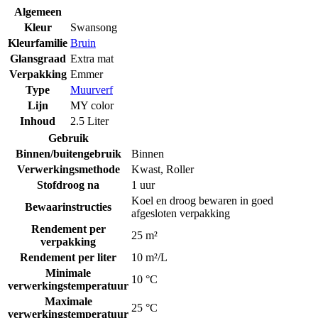
Algemeen
Kleur
Swansong
Kleurfamilie
Bruin
Glansgraad
Extra mat
Verpakking
Emmer
Type
Muurverf
Lijn
MY color
Inhoud
2.5 Liter
Gebruik
Binnen/buitengebruik
Binnen
Verwerkingsmethode
Kwast
,
Roller
Stofdroog na
1 uur
Koel en droog bewaren in goed
Bewaarinstructies
afgesloten verpakking
Rendement per
25 m²
verpakking
Rendement per liter
10 m²/L
Minimale
10 °C
verwerkingstemperatuur
Maximale
25 °C
verwerkingstemperatuur