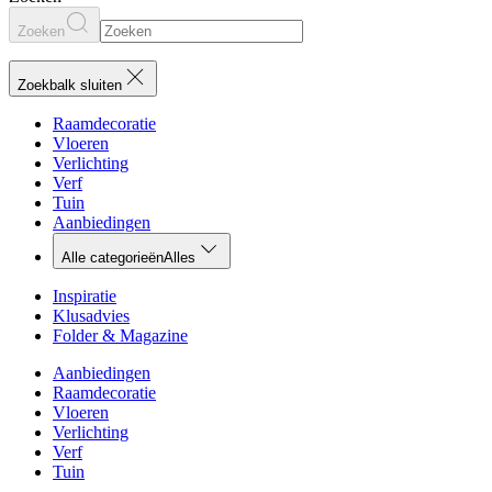
Zoeken
Zoekbalk sluiten
Raamdecoratie
Vloeren
Verlichting
Verf
Tuin
Aanbiedingen
Alle categorieën
Alles
Inspiratie
Klusadvies
Folder & Magazine
Aanbiedingen
Raamdecoratie
Vloeren
Verlichting
Verf
Tuin