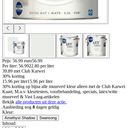
Prijs: 56.99 euro
56
.
99
Per
liter
:
56.99
22.80
per
liter
39.89
met Club Karwei
30% korting
15.96
per
liter
15.96
per
liter
30% korting op bijna alle muurverf kleur alleen met de Club Karwei
Kaart, M.u.v. kleurtesters, voorbehandeling, specials, latex/witte
muurverf & Vast Laag-artikelen
Bekijk
alle producten uit deze actie.
Aanbieding nog
8
dagen geldig
Kleur
:
Amethyst Shadow
Swansong
Inhoud
: