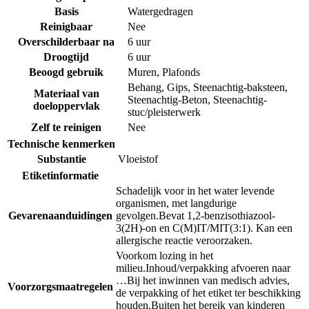
Basis
Watergedragen
Reinigbaar
Nee
Overschilderbaar na
6 uur
Droogtijd
6 uur
Beoogd gebruik
Muren
,
Plafonds
Behang
,
Gips
,
Steenachtig-baksteen
,
Materiaal van
Steenachtig-Beton
,
Steenachtig-
doeloppervlak
stuc/pleisterwerk
Zelf te reinigen
Nee
Technische kenmerken
Substantie
Vloeistof
Etiketinformatie
Schadelijk voor in het water levende
organismen, met langdurige
Gevarenaanduidingen
gevolgen.
Bevat 1,2-benzisothiazool-
3(2H)-on en C(M)IT/MIT(3:1). Kan een
allergische reactie veroorzaken.
Voorkom lozing in het
milieu.
Inhoud/verpakking afvoeren naar
…
Bij het inwinnen van medisch advies,
Voorzorgsmaatregelen
de verpakking of het etiket ter beschikking
houden.
Buiten het bereik van kinderen