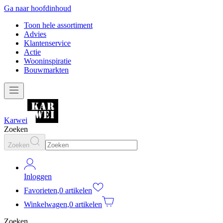
Ga naar hoofdinhoud
Toon hele assortiment
Advies
Klantenservice
Actie
Wooninspiratie
Bouwmarkten
Karwei
Zoeken
Zoeken
Inloggen
Favorieten
,
0 artikelen
Winkelwagen
,
0 artikelen
Zoeken