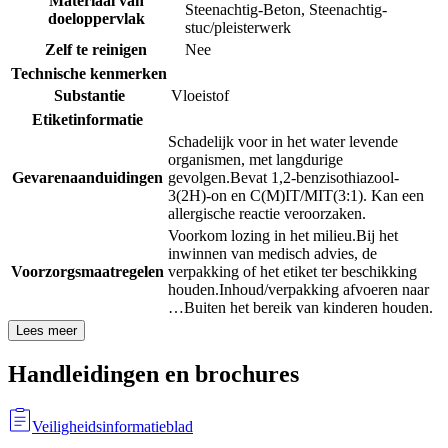
Materiaal van
Steenachtig-Beton
,
Steenachtig-
doeloppervlak
stuc/pleisterwerk
Zelf te reinigen
Nee
Technische kenmerken
Substantie
Vloeistof
Etiketinformatie
Schadelijk voor in het water levende
organismen, met langdurige
Gevarenaanduidingen
gevolgen.
Bevat 1,2-benzisothiazool-
3(2H)-on en C(M)IT/MIT(3:1). Kan een
allergische reactie veroorzaken.
Voorkom lozing in het milieu.
Bij het
inwinnen van medisch advies, de
Voorzorgsmaatregelen
verpakking of het etiket ter beschikking
houden.
Inhoud/verpakking afvoeren naar
…
Buiten het bereik van kinderen houden.
Lees meer
Handleidingen en brochures
Veiligheidsinformatieblad