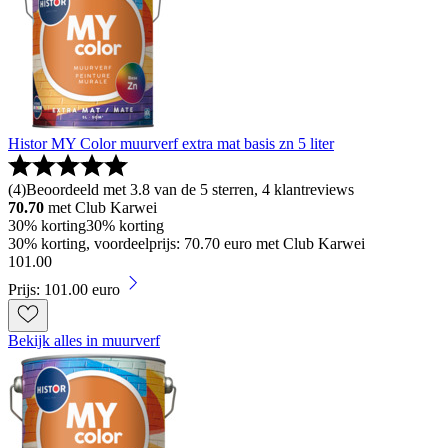
Histor MY Color muurverf extra mat basis zn 5 liter
(
4
)
Beoordeeld met 3.8 van de 5 sterren, 4 klantreviews
70.70
met Club Karwei
30% korting
30% korting
30% korting, voordeelprijs: 70.70 euro met Club Karwei
101
.
00
Prijs: 101.00 euro
Bekijk alles in muurverf