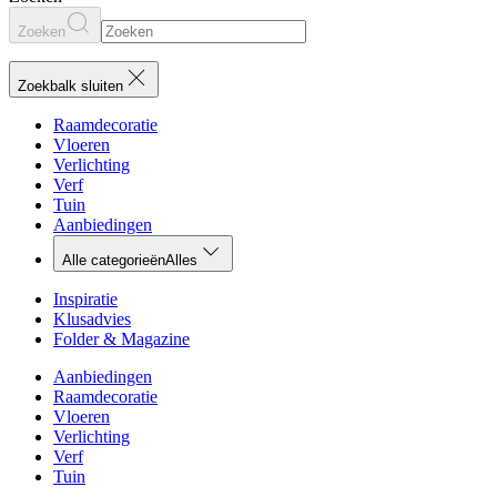
Zoeken
Zoekbalk sluiten
Raamdecoratie
Vloeren
Verlichting
Verf
Tuin
Aanbiedingen
Alle categorieën
Alles
Inspiratie
Klusadvies
Folder & Magazine
Aanbiedingen
Raamdecoratie
Vloeren
Verlichting
Verf
Tuin