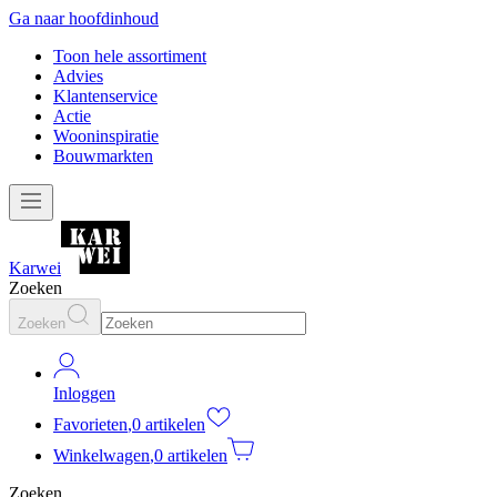
Ga naar hoofdinhoud
Toon hele assortiment
Advies
Klantenservice
Actie
Wooninspiratie
Bouwmarkten
Karwei
Zoeken
Zoeken
Inloggen
Favorieten
,
0 artikelen
Winkelwagen
,
0 artikelen
Zoeken