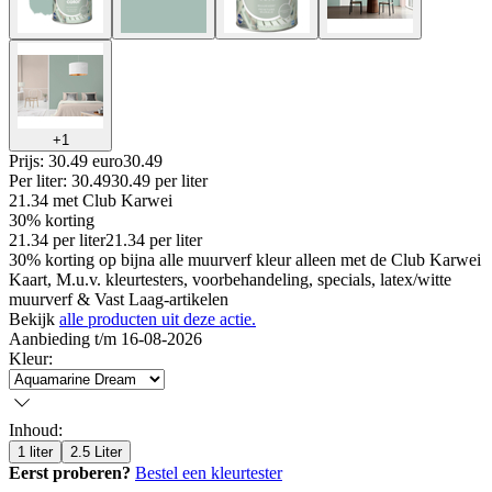
+
1
Prijs: 30.49 euro
30
.
49
Per
liter
:
30.49
30.49
per
liter
21.34
met Club Karwei
30% korting
21.34
per
liter
21.34
per
liter
30% korting op bijna alle muurverf kleur alleen met de Club Karwei
Kaart, M.u.v. kleurtesters, voorbehandeling, specials, latex/witte
muurverf & Vast Laag-artikelen
Bekijk
alle producten uit deze actie.
Aanbieding t/m 16-08-2026
Kleur
:
Inhoud
:
1 liter
2.5 Liter
Eerst proberen?
Bestel een kleurtester