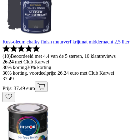
Rust-oleum chalky finish muurverf krijtmat middernacht 2,5 liter
(
10
)
Beoordeeld met 4.4 van de 5 sterren, 10 klantreviews
26.24
met Club Karwei
30% korting
30% korting
30% korting, voordeelprijs: 26.24 euro met Club Karwei
37
.
49
Prijs: 37.49 euro