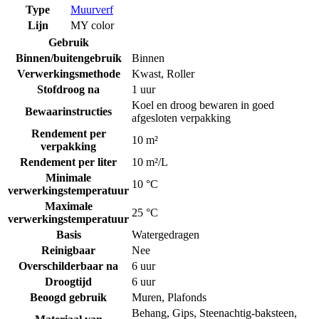
Type
Muurverf
Lijn
MY color
Gebruik
Binnen/buitengebruik
Binnen
Verwerkingsmethode
Kwast
,
Roller
Stofdroog na
1 uur
Koel en droog bewaren in goed
Bewaarinstructies
afgesloten verpakking
Rendement per
10 m²
verpakking
Rendement per liter
10 m²/L
Minimale
10 °C
verwerkingstemperatuur
Maximale
25 °C
verwerkingstemperatuur
Basis
Watergedragen
Reinigbaar
Nee
Overschilderbaar na
6 uur
Droogtijd
6 uur
Beoogd gebruik
Muren
,
Plafonds
Behang
,
Gips
,
Steenachtig-baksteen
,