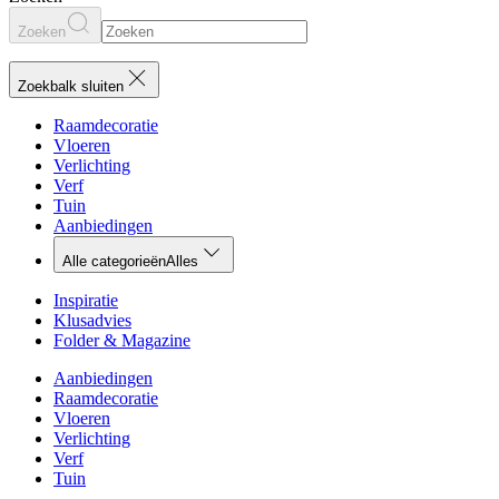
Zoeken
Zoekbalk sluiten
Raamdecoratie
Vloeren
Verlichting
Verf
Tuin
Aanbiedingen
Alle categorieën
Alles
Inspiratie
Klusadvies
Folder & Magazine
Aanbiedingen
Raamdecoratie
Vloeren
Verlichting
Verf
Tuin