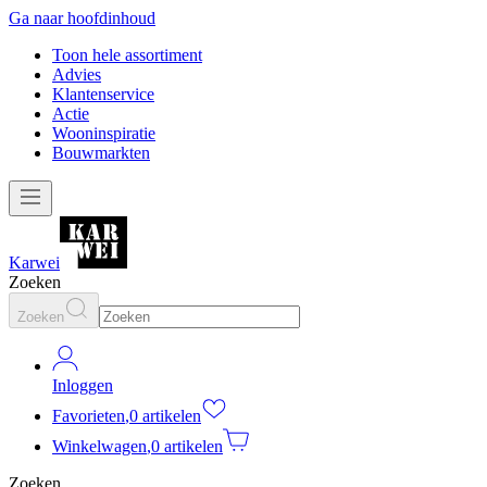
Ga naar hoofdinhoud
Toon hele assortiment
Advies
Klantenservice
Actie
Wooninspiratie
Bouwmarkten
Karwei
Zoeken
Zoeken
Inloggen
Favorieten
,
0 artikelen
Winkelwagen
,
0 artikelen
Zoeken