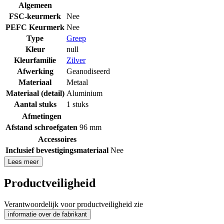
Algemeen
FSC-keurmerk
Nee
PEFC Keurmerk
Nee
Type
Greep
Kleur
null
Kleurfamilie
Zilver
Afwerking
Geanodiseerd
Materiaal
Metaal
Materiaal (detail)
Aluminium
Aantal stuks
1 stuks
Afmetingen
Afstand schroefgaten
96 mm
Accessoires
Inclusief bevestigingsmateriaal
Nee
Lees meer
Productveiligheid
Verantwoordelijk voor productveiligheid zie
informatie over de fabrikant