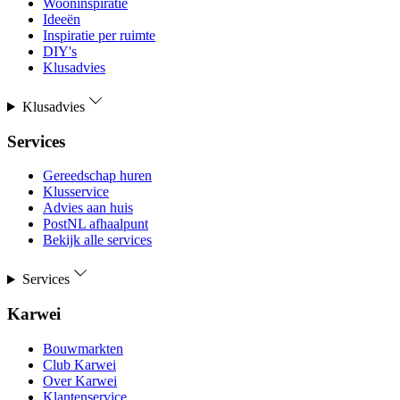
Wooninspiratie
Ideeën
Inspiratie per ruimte
DIY's
Klusadvies
Klusadvies
Services
Gereedschap huren
Klusservice
Advies aan huis
PostNL afhaalpunt
Bekijk alle services
Services
Karwei
Bouwmarkten
Club Karwei
Over Karwei
Klantenservice