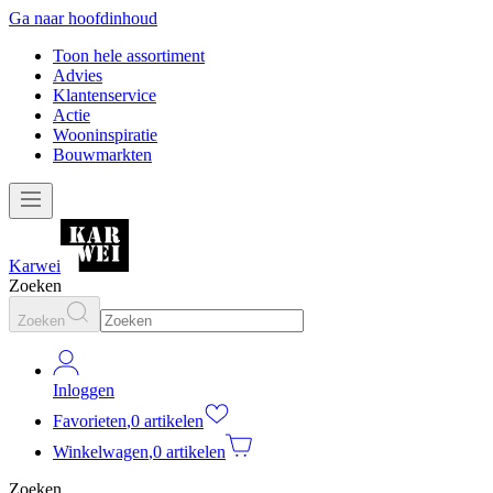
Ga naar hoofdinhoud
Toon hele assortiment
Advies
Klantenservice
Actie
Wooninspiratie
Bouwmarkten
Karwei
Zoeken
Zoeken
Inloggen
Favorieten
,
0 artikelen
Winkelwagen
,
0 artikelen
Zoeken