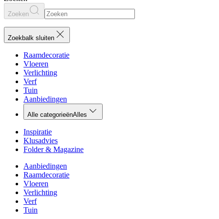
Zoeken
Zoekbalk sluiten
Raamdecoratie
Vloeren
Verlichting
Verf
Tuin
Aanbiedingen
Alle categorieën
Alles
Inspiratie
Klusadvies
Folder & Magazine
Aanbiedingen
Raamdecoratie
Vloeren
Verlichting
Verf
Tuin