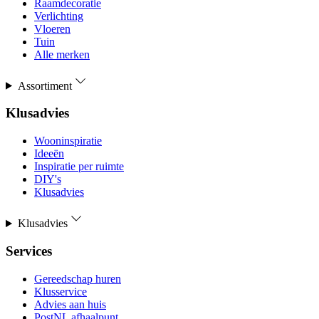
Raamdecoratie
Verlichting
Vloeren
Tuin
Alle merken
Assortiment
Klusadvies
Wooninspiratie
Ideeën
Inspiratie per ruimte
DIY's
Klusadvies
Klusadvies
Services
Gereedschap huren
Klusservice
Advies aan huis
PostNL afhaalpunt