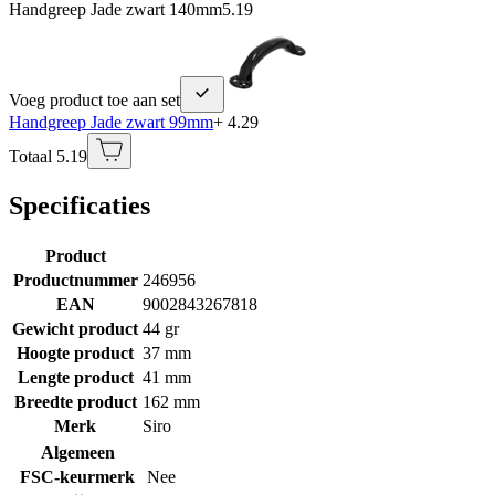
Handgreep Jade zwart 140mm
5.19
Voeg product toe aan set
Handgreep Jade zwart 99mm
+ 4.29
Totaal 5.19
Specificaties
Product
Productnummer
246956
EAN
9002843267818
Gewicht product
44 gr
Hoogte product
37 mm
Lengte product
41 mm
Breedte product
162 mm
Merk
Siro
Algemeen
FSC-keurmerk
Nee