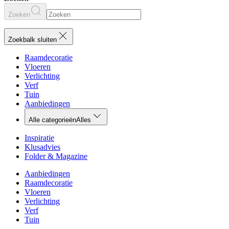
Zoeken
Zoekbalk sluiten
Raamdecoratie
Vloeren
Verlichting
Verf
Tuin
Aanbiedingen
Alle categorieën
Alles
Inspiratie
Klusadvies
Folder & Magazine
Aanbiedingen
Raamdecoratie
Vloeren
Verlichting
Verf
Tuin