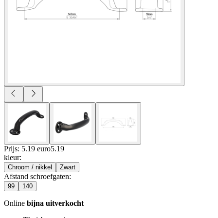
Prijs: 5.19 euro
5
.
19
kleur
:
Chroom / nikkel
Zwart
Afstand schroefgaten
:
99
140
Online
bijna uitverkocht