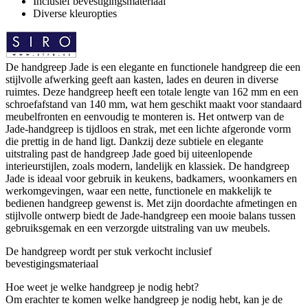
Inclusief bevestigingsmateriaal
Diverse kleuropties
De handgreep Jade is een elegante en functionele handgreep die een
stijlvolle afwerking geeft aan kasten, lades en deuren in diverse
ruimtes. Deze handgreep heeft een totale lengte van 162 mm en een
schroefafstand van 140 mm, wat hem geschikt maakt voor standaard
meubelfronten en eenvoudig te monteren is. Het ontwerp van de
Jade-handgreep is tijdloos en strak, met een lichte afgeronde vorm
die prettig in de hand ligt. Dankzij deze subtiele en elegante
uitstraling past de handgreep Jade goed bij uiteenlopende
interieurstijlen, zoals modern, landelijk en klassiek. De handgreep
Jade is ideaal voor gebruik in keukens, badkamers, woonkamers en
werkomgevingen, waar een nette, functionele en makkelijk te
bedienen handgreep gewenst is. Met zijn doordachte afmetingen en
stijlvolle ontwerp biedt de Jade-handgreep een mooie balans tussen
gebruiksgemak en een verzorgde uitstraling van uw meubels.
De handgreep wordt per stuk verkocht inclusief
bevestigingsmateriaal
Hoe weet je welke handgreep je nodig hebt?
Om erachter te komen welke handgreep je nodig hebt, kan je de