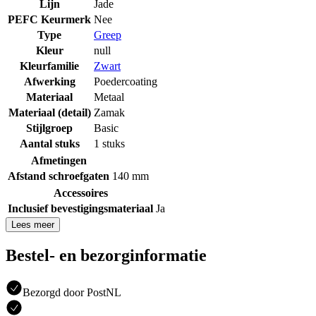
Lijn
Jade
PEFC Keurmerk
Nee
Type
Greep
Kleur
null
Kleurfamilie
Zwart
Afwerking
Poedercoating
Materiaal
Metaal
Materiaal (detail)
Zamak
Stijlgroep
Basic
Aantal stuks
1 stuks
Afmetingen
Afstand schroefgaten
140 mm
Accessoires
Inclusief bevestigingsmateriaal
Ja
Lees meer
Bestel- en bezorginformatie
Bezorgd door PostNL