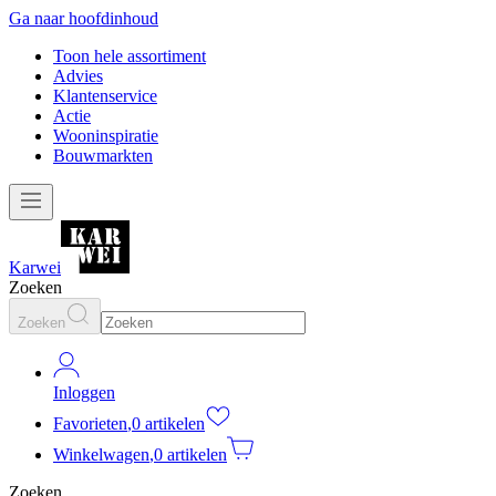
Ga naar hoofdinhoud
Toon hele assortiment
Advies
Klantenservice
Actie
Wooninspiratie
Bouwmarkten
Karwei
Zoeken
Zoeken
Inloggen
Favorieten
,
0 artikelen
Winkelwagen
,
0 artikelen
Zoeken