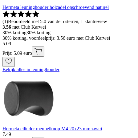
Hermeta leuninghouder holzadel opschroevend naturel
(
1
)
Beoordeeld met 5.0 van de 5 sterren, 1 klantreview
3.56
met Club Karwei
30% korting
30% korting
30% korting, voordeelprijs: 3.56 euro met Club Karwei
5
.
09
Prijs: 5.09 euro
Bekijk alles in leuninghouder
Hermeta cilinder meubelknop M4 20x23 mm zwart
7
.
49