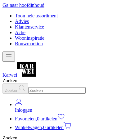
Ga naar hoofdinhoud
Toon hele assortiment
Advies
Klantenservice
Actie
Wooninspiratie
Bouwmarkten
Karwei
Zoeken
Zoeken
Inloggen
Favorieten
,
0 artikelen
Winkelwagen
,
0 artikelen
Zoeken