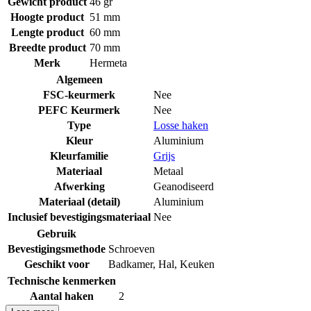
Gewicht product
46 gr
Hoogte product
51 mm
Lengte product
60 mm
Breedte product
70 mm
Merk
Hermeta
Algemeen
FSC-keurmerk
Nee
PEFC Keurmerk
Nee
Type
Losse haken
Kleur
Aluminium
Kleurfamilie
Grijs
Materiaal
Metaal
Afwerking
Geanodiseerd
Materiaal (detail)
Aluminium
Inclusief bevestigingsmateriaal
Nee
Gebruik
Bevestigingsmethode
Schroeven
Geschikt voor
Badkamer
,
Hal
,
Keuken
Technische kenmerken
Aantal haken
2