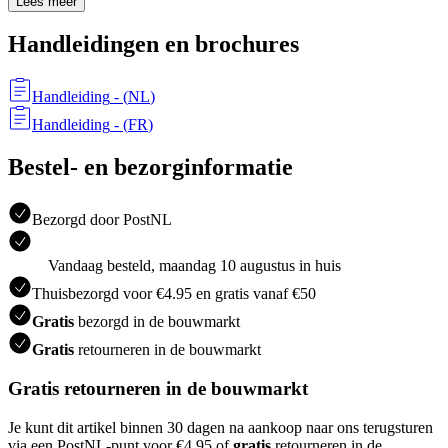
Lees meer
Handleidingen en brochures
Handleiding
- (
NL
)
Handleiding
- (
FR
)
Bestel- en bezorginformatie
Bezorgd door PostNL
Vandaag besteld, maandag 10 augustus in huis
Thuisbezorgd voor €4.95 en gratis vanaf €50
Gratis
bezorgd in de bouwmarkt
Gratis
retourneren in de bouwmarkt
Gratis retourneren in de bouwmarkt
Je kunt dit artikel binnen 30 dagen na aankoop naar ons terugsturen
via een PostNL-punt voor €4.95 of
gratis
retourneren in de