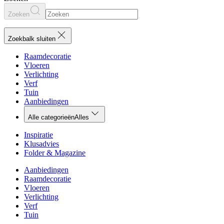
Zoeken
Zoekbalk sluiten
Raamdecoratie
Vloeren
Verlichting
Verf
Tuin
Aanbiedingen
Alle categorieën
Alles
Inspiratie
Klusadvies
Folder & Magazine
Aanbiedingen
Raamdecoratie
Vloeren
Verlichting
Verf
Tuin