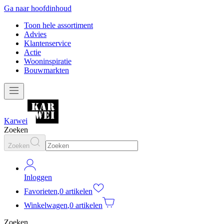
Ga naar hoofdinhoud
Toon hele assortiment
Advies
Klantenservice
Actie
Wooninspiratie
Bouwmarkten
Karwei
Zoeken
Zoeken
Inloggen
Favorieten
,
0 artikelen
Winkelwagen
,
0 artikelen
Zoeken