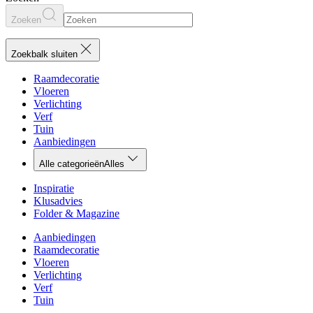
Zoeken
Zoekbalk sluiten
Raamdecoratie
Vloeren
Verlichting
Verf
Tuin
Aanbiedingen
Alle categorieën
Alles
Inspiratie
Klusadvies
Folder & Magazine
Aanbiedingen
Raamdecoratie
Vloeren
Verlichting
Verf
Tuin