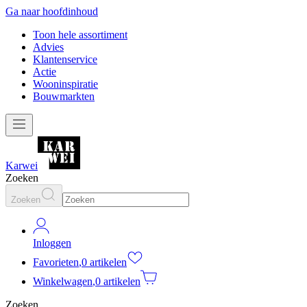
Ga naar hoofdinhoud
Toon hele assortiment
Advies
Klantenservice
Actie
Wooninspiratie
Bouwmarkten
Karwei
Zoeken
Zoeken
Inloggen
Favorieten
,
0 artikelen
Winkelwagen
,
0 artikelen
Zoeken