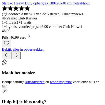
Starcko Heavy Duty opbergrek 180x90x40 cm metaal/hout
(
7
)
Beoordeeld met 4.1 van de 5 sterren, 7 klantreviews
46.99
met Club Karwei
1+1 gratis
1+1 gratis
1+1 gratis, voordeelprijs: 46.99 euro met Club Karwei
46
.
99
Prijs: 46.99 euro
Bekijk alles in opbergrekken
Maak het mooier
Bekijk handige
klusadviezen
en
wooninspiratie
voor jouw huis en
tuin.
Hulp bij je klus nodig?