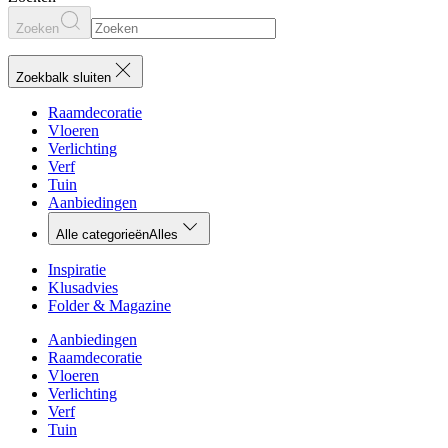
Zoeken
Zoekbalk sluiten
Raamdecoratie
Vloeren
Verlichting
Verf
Tuin
Aanbiedingen
Alle categorieën
Alles
Inspiratie
Klusadvies
Folder & Magazine
Aanbiedingen
Raamdecoratie
Vloeren
Verlichting
Verf
Tuin