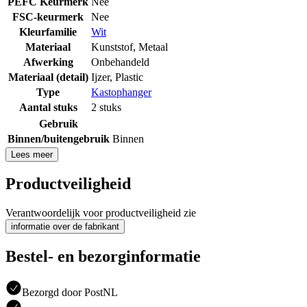
PEFC Keurmerk
Nee
FSC-keurmerk
Nee
Kleurfamilie
Wit
Materiaal
Kunststof
,
Metaal
Afwerking
Onbehandeld
Materiaal (detail)
Ijzer
,
Plastic
Type
Kastophanger
Aantal stuks
2 stuks
Gebruik
Binnen/buitengebruik
Binnen
Lees meer
Productveiligheid
Verantwoordelijk voor productveiligheid zie
informatie over de fabrikant
Bestel- en bezorginformatie
Bezorgd door PostNL