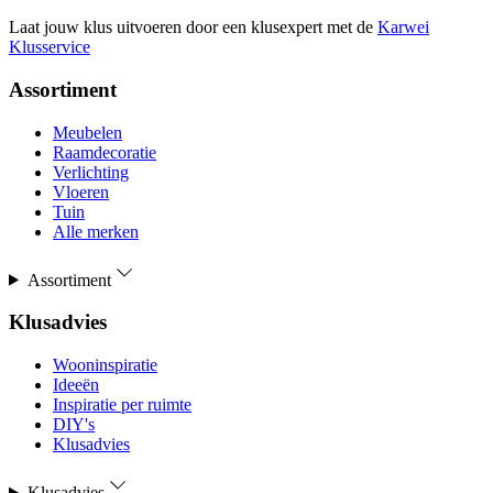
Laat jouw klus uitvoeren door een klusexpert met de
Karwei
Klusservice
Assortiment
Meubelen
Raamdecoratie
Verlichting
Vloeren
Tuin
Alle merken
Assortiment
Klusadvies
Wooninspiratie
Ideeën
Inspiratie per ruimte
DIY's
Klusadvies
Klusadvies