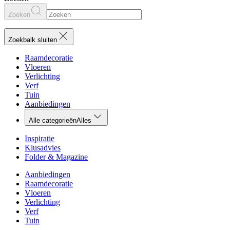
Zoeken
Zoekbalk sluiten
Raamdecoratie
Vloeren
Verlichting
Verf
Tuin
Aanbiedingen
Alle categorieën
Alles
Inspiratie
Klusadvies
Folder & Magazine
Aanbiedingen
Raamdecoratie
Vloeren
Verlichting
Verf
Tuin