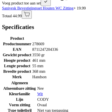
Voeg product toe aan set
Sanivesk Bevestigingsset Houten WC Zitting
+ 19.99
Totaal 44.99
Specificaties
Product
Productnummer
278669
EAN
8711247204336
Gewicht product
3550 gr
Hoogte product
461 mm
Lengte product
55 mm
Breedte product
368 mm
Merk
Handson
Algemeen
Afneembare zitting
Nee
Kleurfamilie
Wit
Lijn
CODY
Vorm zitting
Ovaal
Type toiletbril
Niet van toepassing