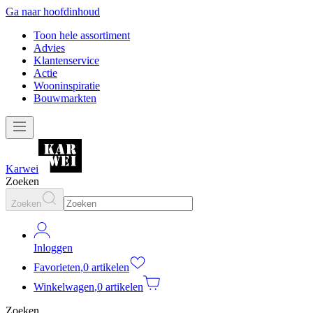
Ga naar hoofdinhoud
Toon hele assortiment
Advies
Klantenservice
Actie
Wooninspiratie
Bouwmarkten
Karwei
Zoeken
Zoeken
Inloggen
Favorieten
,
0 artikelen
Winkelwagen
,
0 artikelen
Zoeken