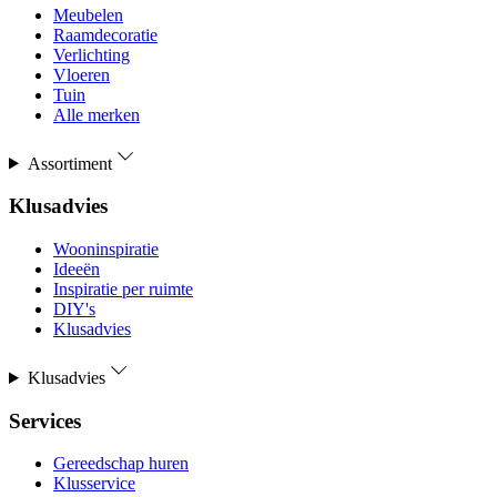
Meubelen
Raamdecoratie
Verlichting
Vloeren
Tuin
Alle merken
Assortiment
Klusadvies
Wooninspiratie
Ideeën
Inspiratie per ruimte
DIY's
Klusadvies
Klusadvies
Services
Gereedschap huren
Klusservice