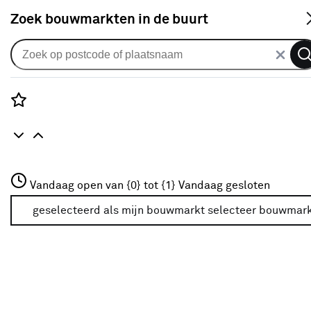
S
Zoek bouwmarkten in de buurt
Verlengsnoeren
Je gekozen filters:
wis filters
Rozenstraat 3
Vandaag open van {0} tot {1}
Vandaag gesloten
Merk
Handson
3772JH Amersfoort
+31 01234567
geselecteerd als mijn bouwmarkt
selecteer bouwmar
Meer over deze bouwmarkt
Kleurfamilie
Zwart
(7)
Oranje
(2)