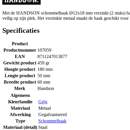
Met de HANDSON schommelhaak Ø12x18 mm verzinkt (2 stuks) hang je
veilig op zijn plek. Het verzinkte metaal maakt de haak geschikt vo
Specificaties
Product
Productnummer
107059
EAN
8711247013877
Gewicht product
459 gr
Hoogte product
180 mm
Lengte product
50 mm
Breedte product
60 mm
Merk
Handson
Algemeen
Kleurfamilie
Grijs
Materiaal
Metaal
Afwerking
Gegalvaniseerd
Type
Schommelhaak
Materiaal (detail)
Staal