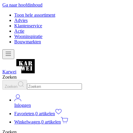
Ga naar hoofdinhoud
Toon hele assortiment
Advies
Klantenservice
Actie
Wooninspiratie
Bouwmarkten
Karwei
Zoeken
Zoeken
Inloggen
Favorieten
,
0 artikelen
Winkelwagen
,
0 artikelen
Zoeken