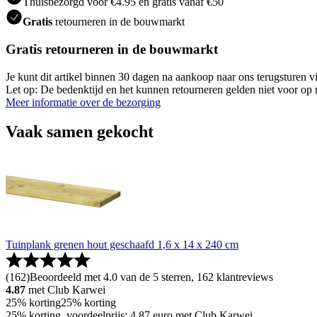
Thuisbezorgd voor €4.95 en gratis vanaf €50
Gratis
retourneren in de bouwmarkt
Gratis retourneren in de bouwmarkt
Je kunt dit artikel binnen 30 dagen na aankoop naar ons terugsturen
Let op: De bedenktijd en het kunnen retourneren gelden niet voor op m
Meer informatie over de bezorging
Vaak samen gekocht
Tuinplank grenen hout geschaafd 1,6 x 14 x 240 cm
(
162
)
Beoordeeld met 4.0 van de 5 sterren, 162 klantreviews
4.87
met Club Karwei
25% korting
25% korting
25% korting, voordeelprijs: 4.87 euro met Club Karwei