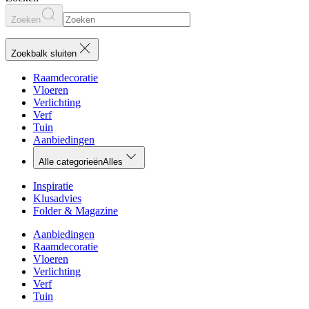
Zoeken
Zoekbalk sluiten
Raamdecoratie
Vloeren
Verlichting
Verf
Tuin
Aanbiedingen
Alle categorieën
Alles
Inspiratie
Klusadvies
Folder & Magazine
Aanbiedingen
Raamdecoratie
Vloeren
Verlichting
Verf
Tuin