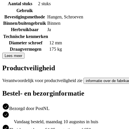
Aantal stuks
2 stuks
Gebruik
Bevestigingsmethode
Hangen
,
Schroeven
Binnen/buitengebruik
Binnen
Herbruikbaar
Ja
Technische kenmerken
Diameter schroef
12 mm
Draagvermogen
175 kg
Lees meer
Productveiligheid
Verantwoordelijk voor productveiligheid zie
informatie over de fabrika
Bestel- en bezorginformatie
Bezorgd door PostNL
Vandaag besteld, maandag 10 augustus in huis