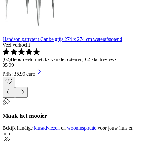
Handson partytent Caribe grijs 274 x 274 cm waterafstotend
Veel verkocht
(
62
)
Beoordeeld met 3.7 van de 5 sterren, 62 klantreviews
35
.
99
Prijs: 35.99 euro
Maak het mooier
Bekijk handige
klusadviezen
en
wooninspiratie
voor jouw huis en
tuin.