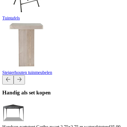
Tuintafels
Steigerhouten tuinmeubelen
Handig als set kopen
Handson partytent Caribe zwart 2,75x2,75 m waterafstotend
35.99