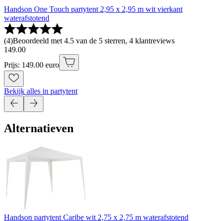
Handson One Touch partytent 2,95 x 2,95 m wit vierkant
waterafstotend
(
4
)
Beoordeeld met 4.5 van de 5 sterren, 4 klantreviews
149
.
00
Prijs: 149.00 euro
Bekijk alles in partytent
Alternatieven
Handson partytent Caribe wit 2,75 x 2,75 m waterafstotend