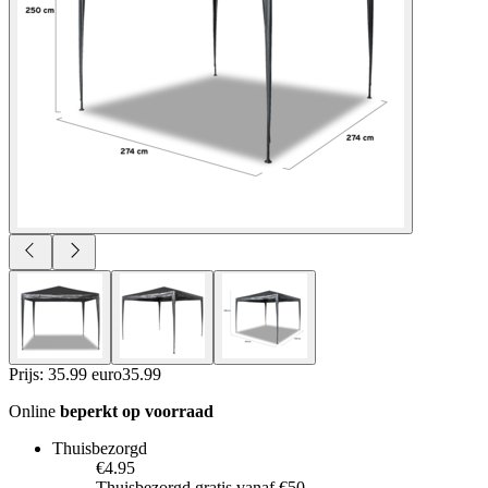
Prijs: 35.99 euro
35
.
99
Online
beperkt op voorraad
Thuisbezorgd
€4.95
Thuisbezorgd gratis vanaf €50