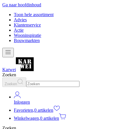
Ga naar hoofdinhoud
Toon hele assortiment
Advies
Klantenservice
Actie
Wooninspiratie
Bouwmarkten
Karwei
Zoeken
Zoeken
Inloggen
Favorieten
,
0 artikelen
Winkelwagen
,
0 artikelen
Zoeken