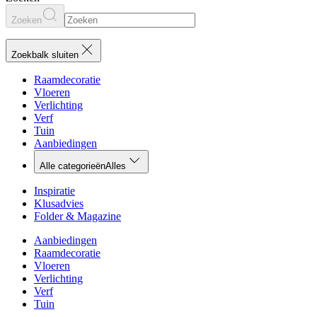
Zoeken
Zoekbalk sluiten
Raamdecoratie
Vloeren
Verlichting
Verf
Tuin
Aanbiedingen
Alle categorieën
Alles
Inspiratie
Klusadvies
Folder & Magazine
Aanbiedingen
Raamdecoratie
Vloeren
Verlichting
Verf
Tuin