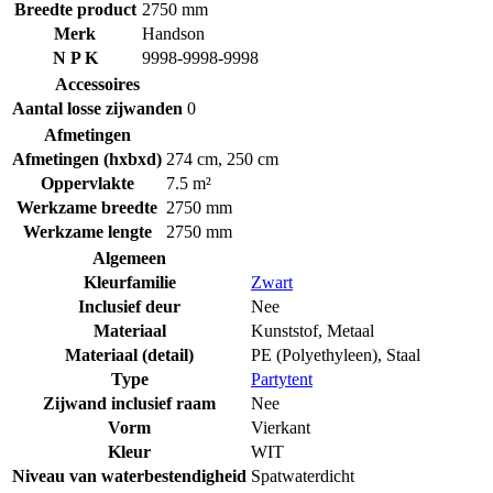
Breedte product
2750 mm
Merk
Handson
N P K
9998-9998-9998
Accessoires
Aantal losse zijwanden
0
Afmetingen
Afmetingen (hxbxd)
274 cm
,
250 cm
Oppervlakte
7.5 m²
Werkzame breedte
2750 mm
Werkzame lengte
2750 mm
Algemeen
Kleurfamilie
Zwart
Inclusief deur
Nee
Materiaal
Kunststof
,
Metaal
Materiaal (detail)
PE (Polyethyleen)
,
Staal
Type
Partytent
Zijwand inclusief raam
Nee
Vorm
Vierkant
Kleur
WIT
Niveau van waterbestendigheid
Spatwaterdicht