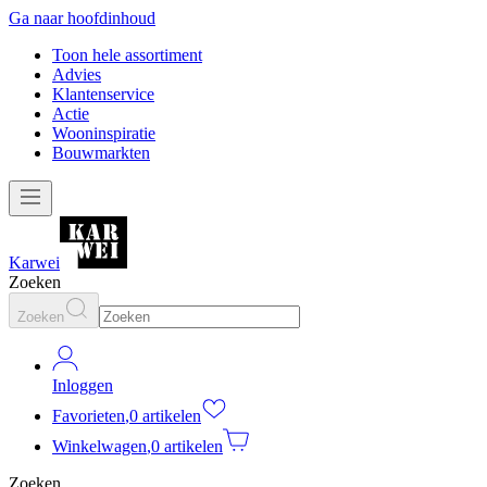
Ga naar hoofdinhoud
Toon hele assortiment
Advies
Klantenservice
Actie
Wooninspiratie
Bouwmarkten
Karwei
Zoeken
Zoeken
Inloggen
Favorieten
,
0 artikelen
Winkelwagen
,
0 artikelen
Zoeken