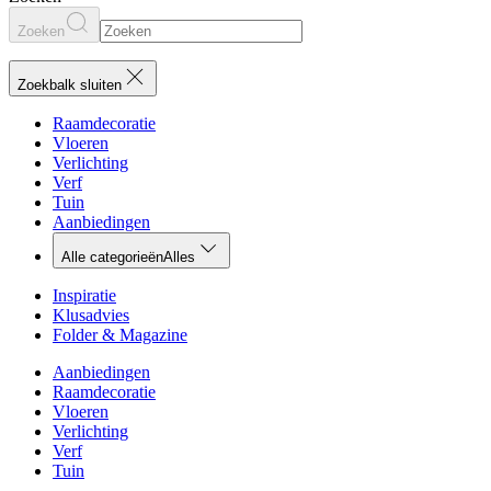
Zoeken
Zoekbalk sluiten
Raamdecoratie
Vloeren
Verlichting
Verf
Tuin
Aanbiedingen
Alle categorieën
Alles
Inspiratie
Klusadvies
Folder & Magazine
Aanbiedingen
Raamdecoratie
Vloeren
Verlichting
Verf
Tuin