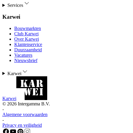
Services
Karwei
Bouwmarkten
Club Karwei
Over Karwei
Klantenservice
Duurzaamheid
Vacatures
Nieuwsbrief
Karwei
Karwei
©
2026
Intergamma B.V.
-
Algemene voorwaarden
-
Privacy en veiligheid