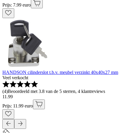
Prijs: 7.99 euro
HANDSON cilinderslot t.b.v. meubel verzinkt 40x40x27 mm
Veel verkocht
(
4
)
Beoordeeld met 3.8 van de 5 sterren, 4 klantreviews
11
.
99
Prijs: 11.99 euro