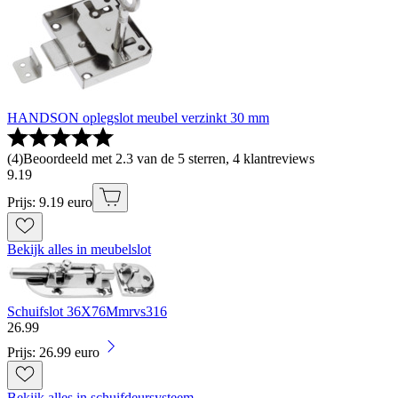
HANDSON oplegslot meubel verzinkt 30 mm
(
4
)
Beoordeeld met 2.3 van de 5 sterren, 4 klantreviews
9
.
19
Prijs: 9.19 euro
Bekijk alles in meubelslot
Schuifslot 36X76Mmrvs316
26
.
99
Prijs: 26.99 euro
Bekijk alles in schuifdeursysteem