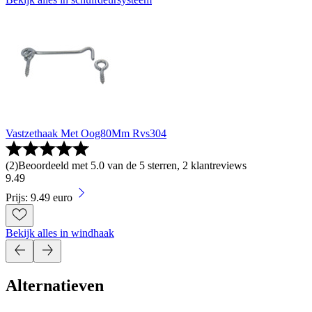
Vastzethaak Met Oog80Mm Rvs304
(
2
)
Beoordeeld met 5.0 van de 5 sterren, 2 klantreviews
9
.
49
Prijs: 9.49 euro
Bekijk alles in windhaak
Alternatieven