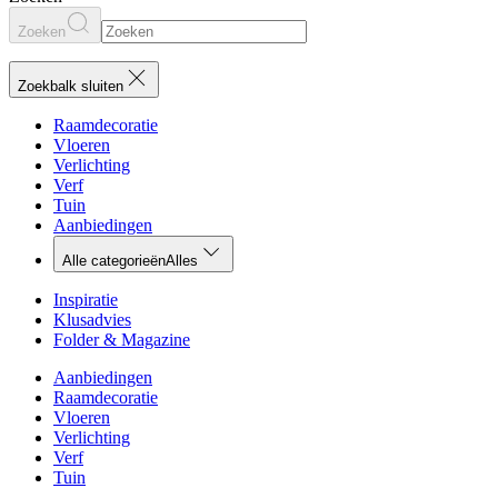
Zoeken
Zoekbalk sluiten
Raamdecoratie
Vloeren
Verlichting
Verf
Tuin
Aanbiedingen
Alle categorieën
Alles
Inspiratie
Klusadvies
Folder & Magazine
Aanbiedingen
Raamdecoratie
Vloeren
Verlichting
Verf
Tuin