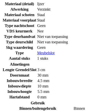
Materiaal (detail)
Ijzer
Afwerking
Verzinkt
Materiaal schoten
Staal
Materiaal voorplaat
Staal
Type nachtschoot
Geen
VDS keurmerk
Nee
Type deurhandvat
Niet van toepassing
Type deurschild
Niet van toepassing
Skg waardering
Geen
Type
Meubelslot
Aantal stuks
1 stuks
Afmetingen
Lengte Grendel/Slot
3 cm
Doornmaat
30 mm
Inbouwbreedte
4.5 mm
Inbouwdiepte
10 mm
Inbouwhoogte
5.5 mm
Hartafstand
0 mm
Gebruik
Binnen/buitengebruik
Binnen