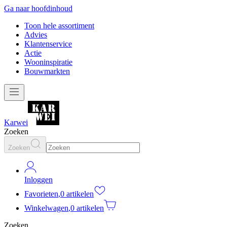
Ga naar hoofdinhoud
Toon hele assortiment
Advies
Klantenservice
Actie
Wooninspiratie
Bouwmarkten
Karwei
Zoeken
Zoeken
Inloggen
Favorieten
,
0 artikelen
Winkelwagen
,
0 artikelen
Zoeken