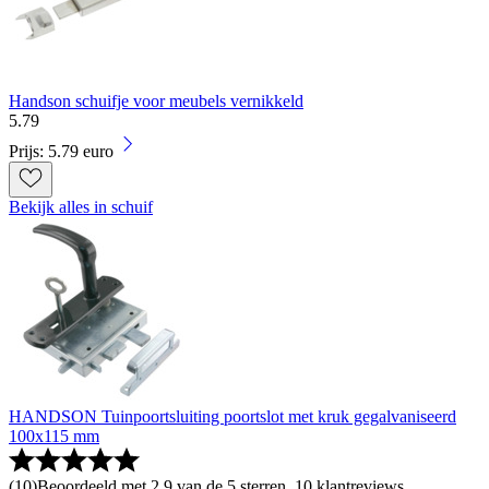
Handson schuifje voor meubels vernikkeld
5
.
79
Prijs: 5.79 euro
Bekijk alles in schuif
HANDSON Tuinpoortsluiting poortslot met kruk gegalvaniseerd
100x115 mm
(
10
)
Beoordeeld met 2.9 van de 5 sterren, 10 klantreviews