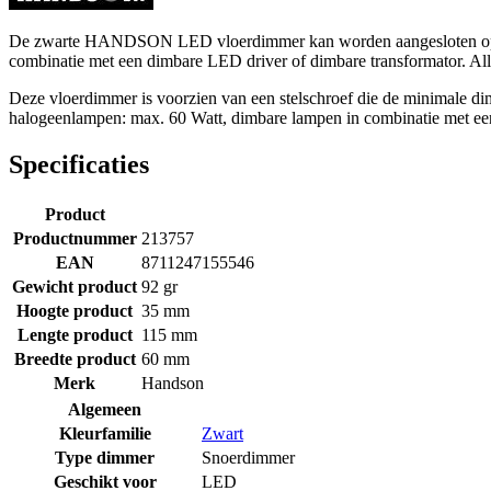
De zwarte HANDSON LED vloerdimmer kan worden aangesloten op het
combinatie met een dimbare LED driver of dimbare transformator. All
Deze vloerdimmer is voorzien van een stelschroef die de minimale d
halogeenlampen: max. 60 Watt, dimbare lampen in combinatie met ee
Specificaties
Product
Productnummer
213757
EAN
8711247155546
Gewicht product
92 gr
Hoogte product
35 mm
Lengte product
115 mm
Breedte product
60 mm
Merk
Handson
Algemeen
Kleurfamilie
Zwart
Type dimmer
Snoerdimmer
Geschikt voor
LED