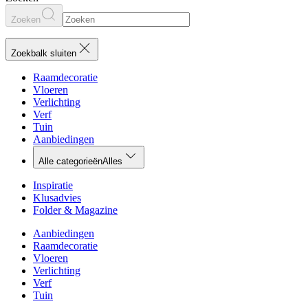
Zoeken
Zoekbalk sluiten
Raamdecoratie
Vloeren
Verlichting
Verf
Tuin
Aanbiedingen
Alle categorieën
Alles
Inspiratie
Klusadvies
Folder & Magazine
Aanbiedingen
Raamdecoratie
Vloeren
Verlichting
Verf
Tuin