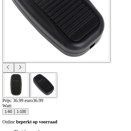
Prijs: 36.99 euro
36
.
99
Watt
:
1-60
1-100
Online
beperkt op voorraad