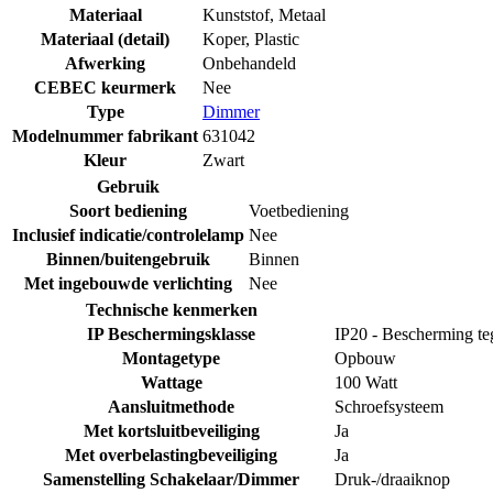
Materiaal
Kunststof
,
Metaal
Materiaal (detail)
Koper
,
Plastic
Afwerking
Onbehandeld
CEBEC keurmerk
Nee
Type
Dimmer
Modelnummer fabrikant
631042
Kleur
Zwart
Gebruik
Soort bediening
Voetbediening
Inclusief indicatie/controlelamp
Nee
Binnen/buitengebruik
Binnen
Met ingebouwde verlichting
Nee
Technische kenmerken
IP Beschermingsklasse
IP20 - Bescherming te
Montagetype
Opbouw
Wattage
100 Watt
Aansluitmethode
Schroefsysteem
Met kortsluitbeveiliging
Ja
Met overbelastingbeveiliging
Ja
Samenstelling Schakelaar/Dimmer
Druk-/draaiknop