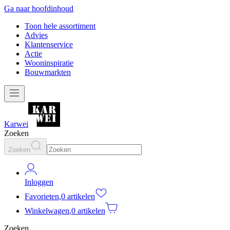
Ga naar hoofdinhoud
Toon hele assortiment
Advies
Klantenservice
Actie
Wooninspiratie
Bouwmarkten
Karwei
Zoeken
Zoeken
Inloggen
Favorieten
,
0 artikelen
Winkelwagen
,
0 artikelen
Zoeken