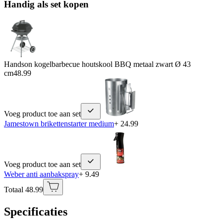
Handig als set kopen
Handson kogelbarbecue houtskool BBQ metaal zwart Ø 43
cm
48.99
Voeg product toe aan set
Jamestown brikettenstarter medium
+ 24.99
Voeg product toe aan set
Weber anti aanbakspray
+ 9.49
Totaal 48.99
Specificaties