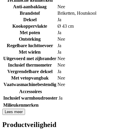
Technische kenmerken
Anti-aanbaklaag
Nee
Brandstof
Briketten
,
Houtskool
Deksel
Ja
Kookoppervlakte
Ø 43 cm
Met poten
Ja
Ontsteking
Nee
Regelbare luchttoevoer
Ja
Met wielen
Ja
Uitgevoerd met zijbrander
Nee
Inclusief thermometer
Nee
Vergrendelbare deksel
Ja
Met vetopvangbak
Nee
Vaatwasmachinebestendig
Nee
Accessoires
Inclusief warmhoudrooster
Ja
Milieukenmerken
Lees meer
Productveiligheid