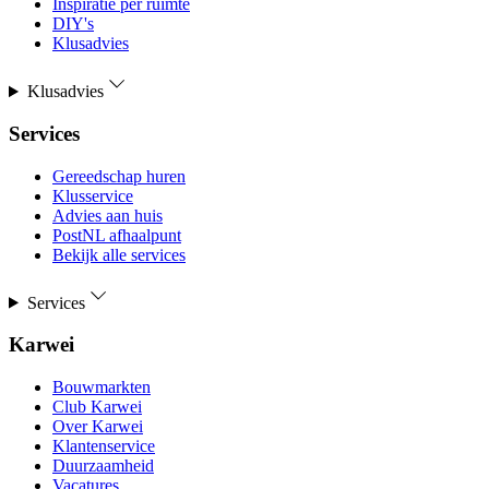
Inspiratie per ruimte
DIY's
Klusadvies
Klusadvies
Services
Gereedschap huren
Klusservice
Advies aan huis
PostNL afhaalpunt
Bekijk alle services
Services
Karwei
Bouwmarkten
Club Karwei
Over Karwei
Klantenservice
Duurzaamheid
Vacatures