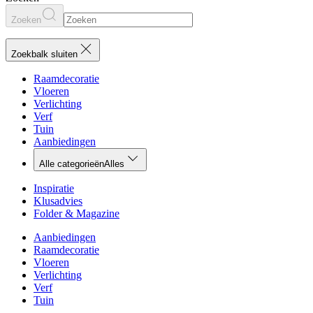
Zoeken
Zoekbalk sluiten
Raamdecoratie
Vloeren
Verlichting
Verf
Tuin
Aanbiedingen
Alle categorieën
Alles
Inspiratie
Klusadvies
Folder & Magazine
Aanbiedingen
Raamdecoratie
Vloeren
Verlichting
Verf
Tuin