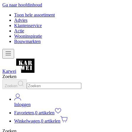
Ga naar hoofdinhoud
Toon hele assortiment
Advies
Klantenservice
Actie
Wooninspiratie
Bouwmarkten
Karwei
Zoeken
Zoeken
Inloggen
Favorieten
,
0 artikelen
Winkelwagen
,
0 artikelen
Zoeken