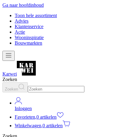
Ga naar hoofdinhoud
Toon hele assortiment
Advies
Klantenservice
Actie
Wooninspiratie
Bouwmarkten
Karwei
Zoeken
Zoeken
Inloggen
Favorieten
,
0 artikelen
Winkelwagen
,
0 artikelen
Zoeken