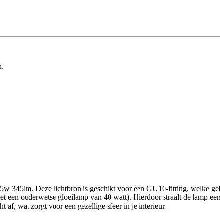
n.
 345lm. Deze lichtbron is geschikt voor een GU10-fitting, welke gebr
t een ouderwetse gloeilamp van 40 watt). Hierdoor straalt de lamp een z
af, wat zorgt voor een gezellige sfeer in je interieur.