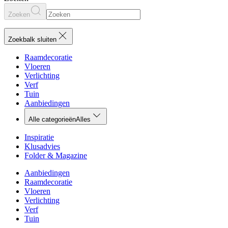
Zoeken
Zoekbalk sluiten
Raamdecoratie
Vloeren
Verlichting
Verf
Tuin
Aanbiedingen
Alle categorieën
Alles
Inspiratie
Klusadvies
Folder & Magazine
Aanbiedingen
Raamdecoratie
Vloeren
Verlichting
Verf
Tuin