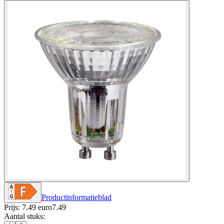
Productinformatieblad
Prijs: 7.49 euro
7
.
49
Aantal stuks
: