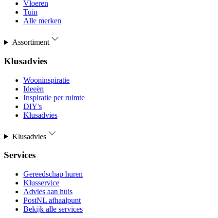
Vloeren
Tuin
Alle merken
Assortiment
Klusadvies
Wooninspiratie
Ideeën
Inspiratie per ruimte
DIY's
Klusadvies
Klusadvies
Services
Gereedschap huren
Klusservice
Advies aan huis
PostNL afhaalpunt
Bekijk alle services