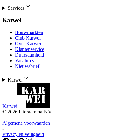
Services
Karwei
Bouwmarkten
Club Karwei
Over Karwei
Klantenservice
Duurzaamheid
Vacatures
Nieuwsbrief
Karwei
Karwei
©
2026
Intergamma B.V.
-
Algemene voorwaarden
-
Privacy en veiligheid