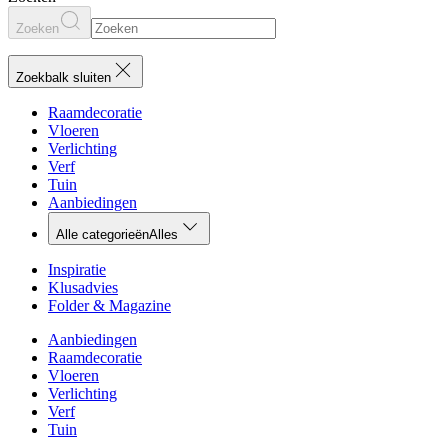
Zoeken
Zoekbalk sluiten
Raamdecoratie
Vloeren
Verlichting
Verf
Tuin
Aanbiedingen
Alle categorieën
Alles
Inspiratie
Klusadvies
Folder & Magazine
Aanbiedingen
Raamdecoratie
Vloeren
Verlichting
Verf
Tuin