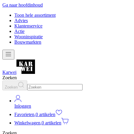
Ga naar hoofdinhoud
Toon hele assortiment
Advies
Klantenservice
Actie
Wooninspiratie
Bouwmarkten
Karwei
Zoeken
Zoeken
Inloggen
Favorieten
,
0 artikelen
Winkelwagen
,
0 artikelen
Zoeken