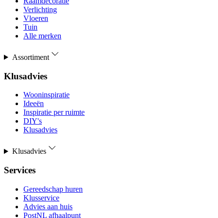
Raamdecoratie
Verlichting
Vloeren
Tuin
Alle merken
Assortiment
Klusadvies
Wooninspiratie
Ideeën
Inspiratie per ruimte
DIY's
Klusadvies
Klusadvies
Services
Gereedschap huren
Klusservice
Advies aan huis
PostNL afhaalpunt