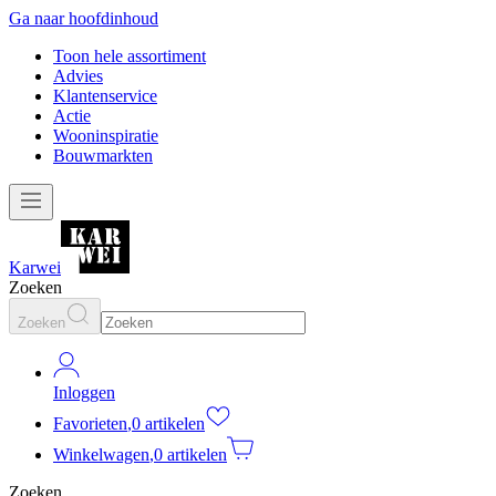
Ga naar hoofdinhoud
Toon hele assortiment
Advies
Klantenservice
Actie
Wooninspiratie
Bouwmarkten
Karwei
Zoeken
Zoeken
Inloggen
Favorieten
,
0 artikelen
Winkelwagen
,
0 artikelen
Zoeken