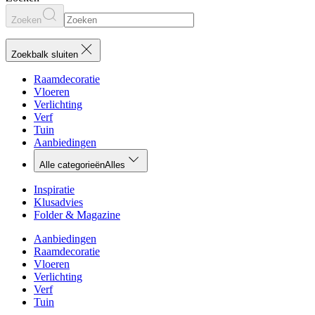
Zoeken
Zoekbalk sluiten
Raamdecoratie
Vloeren
Verlichting
Verf
Tuin
Aanbiedingen
Alle categorieën
Alles
Inspiratie
Klusadvies
Folder & Magazine
Aanbiedingen
Raamdecoratie
Vloeren
Verlichting
Verf
Tuin